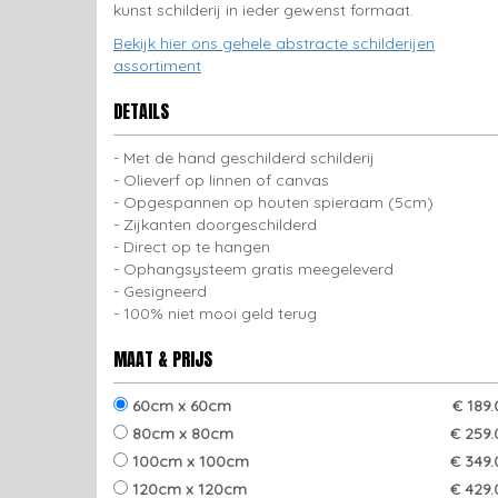
kunst schilderij in ieder gewenst formaat.
Bekijk hier ons gehele abstracte schilderijen
assortiment
DETAILS
Met de hand geschilderd schilderij
Olieverf op linnen of canvas
Opgespannen op houten spieraam (5cm)
Zijkanten doorgeschilderd
Direct op te hangen
Ophangsysteem gratis meegeleverd
Gesigneerd
100% niet mooi geld terug
MAAT & PRIJS
60cm x 60cm
€ 189
80cm x 80cm
€ 259.
100cm x 100cm
€ 349.
120cm x 120cm
€ 429.