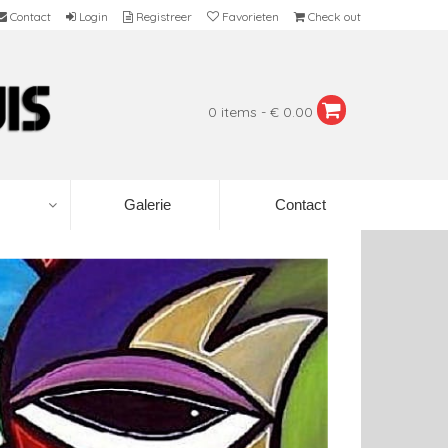
Contact
Login
Registreer
Favorieten
Check out
0 items - € 0.00
Galerie
Contact