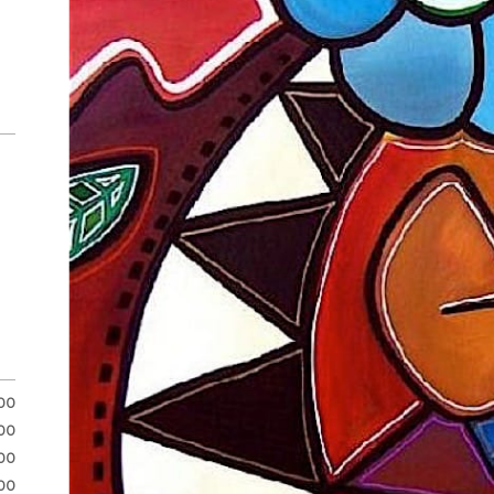
.00
00
00
00