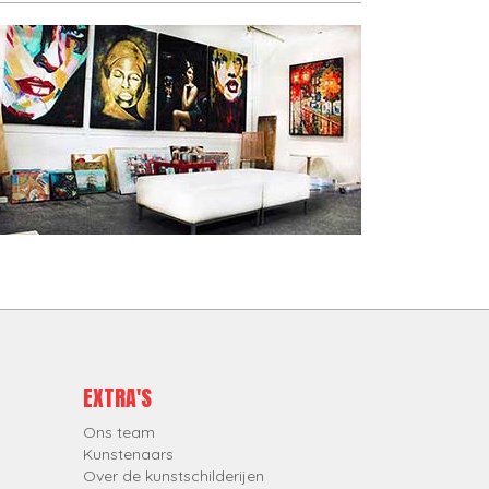
EXTRA'S
Ons team
Kunstenaars
Over de kunstschilderijen