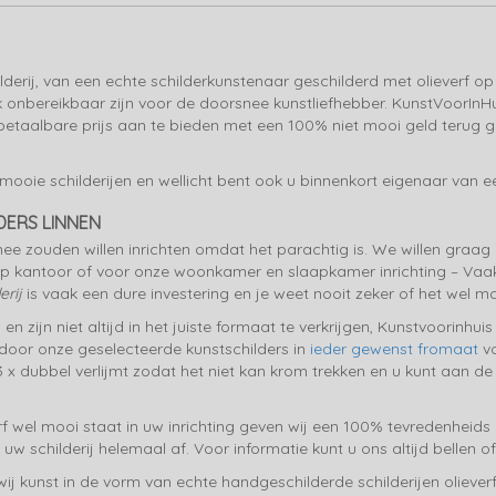
ilderij, van een echte schilderkunstenaar geschilderd met olieverf op
onbereikbaar zijn voor de doorsnee kunstliefhebber. KunstVoorInH
etaalbare prijs aan te bieden met een 100% niet mooi geld terug ga
ie schilderijen en wellicht bent ook u binnenkort eigenaar van een 
DERS LINNEN
ee zouden willen inrichten omdat het parachtig is. We willen graag e
antoor of voor onze woonkamer en slaapkamer inrichting – Vaak is 
erij
is vaak een dure investering en je weet nooit zeker of het wel moo
 zijn niet altijd in het juiste formaat te verkrijgen, Kunstvoorinhuis
door onze geselecteerde kunstschilders in
ieder gewenst fromaat
vo
 x dubbel verlijmt zodat het niet kan krom trekken en u kunt aan de 
 wel mooi staat in uw inrichting geven wij een 100% tevredenheids ga
uw schilderij helemaal af. Voor informatie kunt u ons altijd bellen of
ij kunst in de vorm van echte handgeschilderde schilderijen olieverf