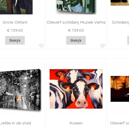
Grote Olifant
Olieverf schilderij Muziek Verhaal
Schilder
€ 139.00
€ 139.00
Bekijk
Bekijk
Liefde in de stad
Koeien
Olieverf s