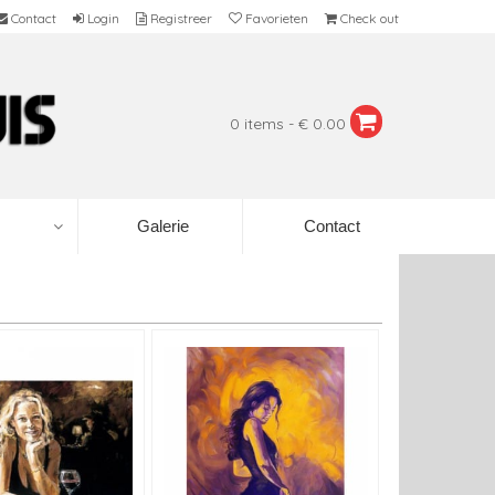
Contact
Login
Registreer
Favorieten
Check out
0 items - € 0.00
Galerie
Contact