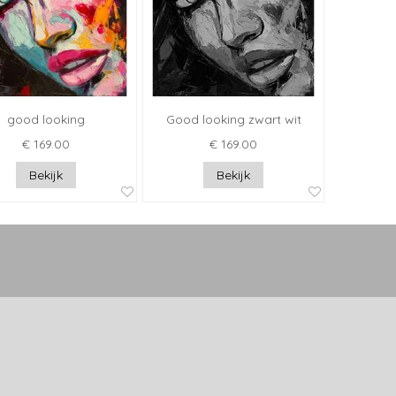
good looking
Good looking zwart wit
€ 169.00
€ 169.00
Bekijk
Bekijk