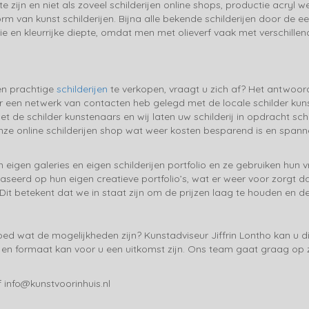
te zijn en niet als zoveel schilderijen online shops, productie acryl 
orm van kunst schilderijen. Bijna alle bekende schilderijen door de e
oie en kleurrijke diepte, omdat men met olieverf vaak met verschillen
en prachtige
schilderijen
te verkopen, vraagt u zich af? Het antwoord 
een netwerk van contacten heb gelegd met de locale schilder kunst
 met de schilder kunstenaars en wij laten uw schilderij in opdracht s
n onze online schilderijen shop wat weer kosten besparend is en spa
gen galeries en eigen schilderijen portfolio en ze gebruiken hun vri
aseerd op hun eigen creatieve portfolio’s, wat er weer voor zorgt da
Dit betekent dat we in staat zijn om de prijzen laag te houden en d
ed wat de mogelijkheden zijn? Kunstadviseur Jiffrin Lontho kan u di
ur en formaat kan voor u een uitkomst zijn. Ons team gaat graag op
 info@kunstvoorinhuis.nl