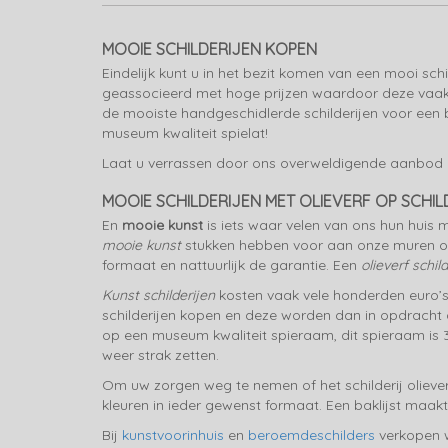
MOOIE SCHILDERIJEN KOPEN
Eindelijk kunt u in het bezit komen van een mooi sch
geassocieerd met hoge prijzen waardoor deze vaak 
de mooiste handgeschidlerde schilderijen voor een b
museum kwaliteit spielat!
Laat u verrassen door ons overweldigende aanbod moo
MOOIE SCHILDERIJEN MET OLIEVERF OP SCHIL
En
mooie kunst
is iets waar velen van ons hun huis m
mooie kunst
stukken hebben voor aan onze muren op k
formaat en nattuurlijk de garantie. Een
olieverf schild
Kunst schilderijen
kosten vaak vele honderden euro’s en
schilderijen kopen en deze worden dan in opdracht 
op een museum kwaliteit spieraam, dit spieraam is 3
weer strak zetten.
Om uw zorgen weg te nemen of het schilderij olieverf
kleuren in ieder gewenst formaat. Een baklijst maakt 
Bij
kunstvoorinhuis
en
beroemdeschilders
verkopen w