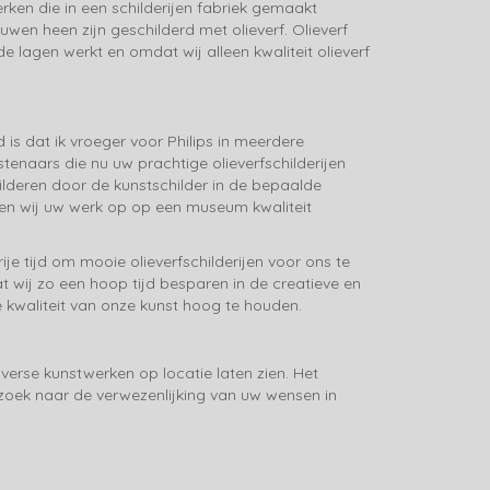
werken die in een schilderijen fabriek gemaakt
euwen heen zijn geschilderd met olieverf. Olieverf
de lagen werkt en omdat wij alleen kwaliteit olieverf
is dat ik vroeger voor Philips in meerdere
enaars die nu uw prachtige olieverfschilderijen
childeren door de kunstschilder in de bepaalde
nnen wij uw werk op op een museum kwaliteit
je tijd om mooie olieverfschilderijen voor ons te
t wij zo een hoop tijd besparen in de creatieve en
e kwaliteit van onze kunst hoog te houden.
verse kunstwerken op locatie laten zien. Het
 zoek naar de verwezenlijking van uw wensen in