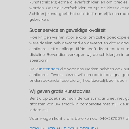
kunstschilders; echte olieverfschilderijen om precies 
worden. Onze olieverfschilderijen zijn de klassieke v
Schilderij kunst geeft het schilderij namelijk een mo
gebruiken.
Super service en geweldige kwaliteit
Hoe krijgen wij het voor elkaar om zulke goedkope 
werelddelen heb gewoond en gewerkt en dat ik daar 
schilderen. Mijn collega Jiffrin heeft direct contact
disipline. Bovendien verkopen wij de schilderijen i
spieraam!.
De
kunstenaars
die voor ons werken hebben ook hun ei
schilderen. Tevens kiezen wij een aantal designs geb
onderzoekende fase die wij hoofdzakelijk zelf doen. 
Wij geven gratis Kunstadvies
Bent u op zoek naar schilderkunst maar weet niet go
aftasten van uw smaak in combinatie met stijl, kle
iedere stijl.
Voor vragen kunt u ons bereiken op: 040-2870097 of