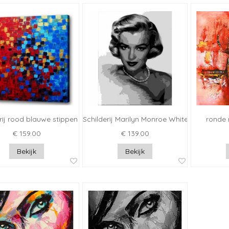
rij rood blauwe stippen
Schilderij Marilyn Monroe White
ronde 
€ 159.00
€ 139.00
Bekijk
Bekijk