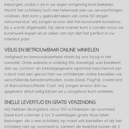
bezorgen, zodat u ze in uw eigen omgeving kunt bekijken.
Mocht het schilderij toch niet helemaal aan uw verwachtingen
voldoen, dan kunt u gebruikmaken van onze 30-dagen
retourservice. Wij zorgen ervoor dat het kunstwerk kosteloos
bij u wordt afgehaald. Op deze manier kunt u zonder risico uw
kunstwerk kopen en er zeker van zijn dat het perfect in uw
interieur past.
VEILIG EN BETROUWBAAR ONLINE WINKELEN
Veiligheid en betrouwbaarheid staan bij ons hoog in het
vaandel. Onze website is volledig SSL-beveiligd, wat betekent
dat uw contact- en betaalgegevens optimaal beschermd zijn.
U kunt met een gerust hart uw schilderijen online bestellen via
verschillende betaalmethoden, zoals iDeal, PayPal, creditcard
of Bancontact/Mister Cash. Wij zorgen ervoor dat uw
gegevens altijd veilig blijven en u zorgeloos kunt winkelen.
SNELLE LEVERTIJD EN GRATIS VERZENDING
Wij hebben doorgaans circa 150 schilderijen op voorraad.
Deze kunt u binnen 2 tot 3 werkdagen gratis thuis laten
bezorgen. Als u een schilderij op maat wilt bestellen of als het
schilderij niet op voorraad is, varieert de levertijd tussen de 2