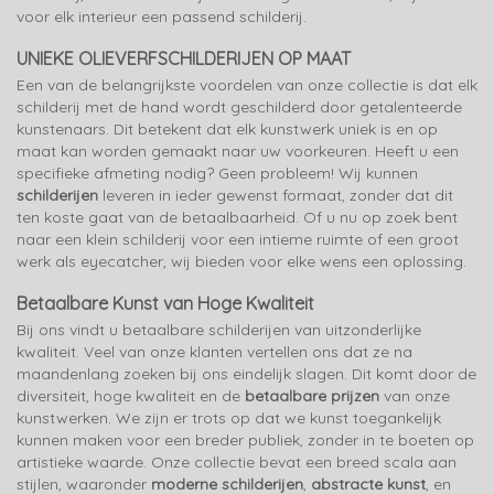
voor elk interieur een passend schilderij.
UNIEKE OLIEVERFSCHILDERIJEN OP MAAT
Een van de belangrijkste voordelen van onze collectie is dat elk
schilderij met de hand wordt geschilderd door getalenteerde
kunstenaars. Dit betekent dat elk kunstwerk uniek is en op
maat kan worden gemaakt naar uw voorkeuren. Heeft u een
specifieke afmeting nodig? Geen probleem! Wij kunnen
schilderijen
leveren in ieder gewenst formaat, zonder dat dit
ten koste gaat van de betaalbaarheid. Of u nu op zoek bent
naar een klein schilderij voor een intieme ruimte of een groot
werk als eyecatcher, wij bieden voor elke wens een oplossing.
Betaalbare Kunst van Hoge Kwaliteit
Bij ons vindt u betaalbare schilderijen van uitzonderlijke
kwaliteit. Veel van onze klanten vertellen ons dat ze na
maandenlang zoeken bij ons eindelijk slagen. Dit komt door de
diversiteit, hoge kwaliteit en de
betaalbare prijzen
van onze
kunstwerken. We zijn er trots op dat we kunst toegankelijk
kunnen maken voor een breder publiek, zonder in te boeten op
artistieke waarde. Onze collectie bevat een breed scala aan
stijlen, waaronder
moderne schilderijen
,
abstracte kunst
, en