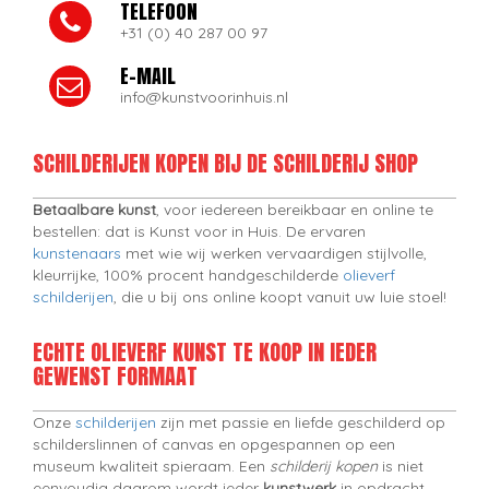
TELEFOON
+31 (0) 40 287 00 97
E-MAIL
info@kunstvoorinhuis.nl
SCHILDERIJEN KOPEN BIJ DE SCHILDERIJ SHOP
Betaalbare kunst
, voor iedereen bereikbaar en online te
bestellen: dat is Kunst voor in Huis. De ervaren
kunstenaars
met wie wij werken vervaardigen stijlvolle,
kleurrijke, 100% procent handgeschilderde
olieverf
schilderijen
, die u bij ons online koopt vanuit uw luie stoel!
ECHTE OLIEVERF KUNST TE KOOP IN IEDER
GEWENST FORMAAT
Onze
schilderijen
zijn met passie en liefde geschilderd op
schilderslinnen of canvas en opgespannen op een
museum kwaliteit spieraam. Een
schilderij kopen
is niet
eenvoudig daarom wordt ieder
kunstwerk
in opdracht