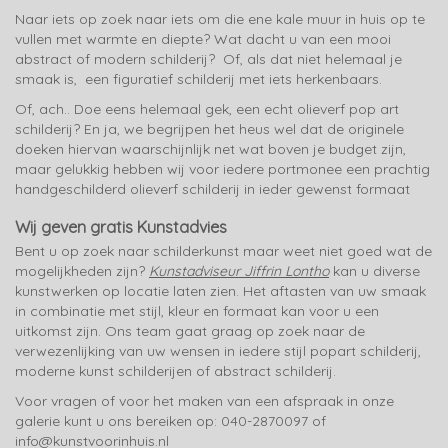
Naar iets op zoek naar iets om die ene kale muur in huis op te
vullen met warmte en diepte? Wat dacht u van een mooi
abstract of modern schilderij? Of, als dat niet helemaal je
smaak is, een figuratief schilderij met iets herkenbaars.
Of, ach.. Doe eens helemaal gek, een echt olieverf pop art
schilderij? En ja, we begrijpen het heus wel dat de originele
doeken hiervan waarschijnlijk net wat boven je budget zijn,
maar gelukkig hebben wij voor iedere portmonee een prachtig
handgeschilderd olieverf schilderij in ieder gewenst formaat
Wij geven gratis Kunstadvies
Bent u op zoek naar schilderkunst maar weet niet goed wat de
mogelijkheden zijn?
Kunstadviseur Jiffrin Lontho
kan u diverse
kunstwerken op locatie laten zien. Het aftasten van uw smaak
in combinatie met stijl, kleur en formaat kan voor u een
uitkomst zijn. Ons team gaat graag op zoek naar de
verwezenlijking van uw wensen in iedere stijl popart schilderij,
moderne kunst schilderijen of abstract schilderij.
Voor vragen of voor het maken van een afspraak in onze
galerie kunt u ons bereiken op: 040-2870097 of
info@kunstvoorinhuis.nl