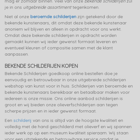
mag er zomaar binnen. Veel van onze
bekende schilderijen
zul
je in ons
uitgebreide assortiment
tegenkomen.
Niet al onze
beroemde schilderijen
zijn getekend door de
bekende kunstenaars, dit omdat deze bekende kunstenaar
anoniem wil blijven en alleen in opdracht voor ons werkt.
Omdat deze bekende schilderijen in opdracht worden
gemaakt kunnen wij ieder gewenst formaat leveren en
eventueel kleuren of compositie samen met de klant
aanpassen.
BEKENDE SCHILDERIJEN KOPEN
Bekende Schilderijen goedkoop online bestellen doe je
eenvoudig en betrouwbaar in onze uitgebreide schilderijen
webshop van kunst voor in huis. Schilderijen van beroemde en
bekende kunstenaars bereikbaar en betaalbaar maken voor
iedereen is onze missie. Ons online aanbod schilderijen is
groot en wij bieden onze olieverfschilderijen aan tegen
scherpe prijzen en in ieder gewenst formaat.
Een
schilderij
van ons is altijd van de hoogste kwaliteit en
volledig met de hand geschilderd met olieverf en wij spannen
ieder werk op op een museum kwaliteit spieraam. Wij staan
voor een uitstekende en betrouwbare service omdat je