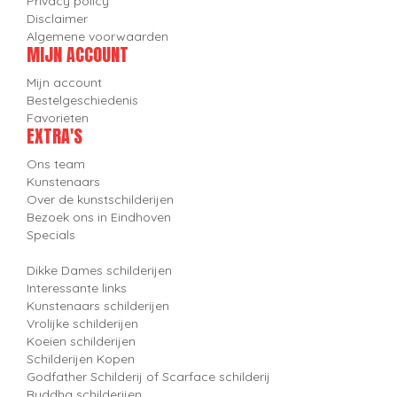
Privacy policy
Disclaimer
Algemene voorwaarden
MIJN ACCOUNT
Mijn account
Bestelgeschiedenis
Favorieten
EXTRA'S
Ons team
Kunstenaars
Over de kunstschilderijen
Bezoek ons in Eindhoven
Specials
Dikke Dames schilderijen
Interessante links
Kunstenaars schilderijen
Vrolijke schilderijen
Koeien schilderijen
Schilderijen Kopen
Godfather Schilderij of Scarface schilderij
Buddha schilderijen