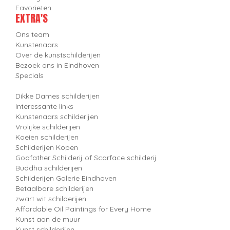
Favorieten
EXTRA'S
Ons team
Kunstenaars
Over de kunstschilderijen
Bezoek ons in Eindhoven
Specials
Dikke Dames schilderijen
Interessante links
Kunstenaars schilderijen
Vrolijke schilderijen
Koeien schilderijen
Schilderijen Kopen
Godfather Schilderij of Scarface schilderij
Buddha schilderijen
Schilderijen Galerie Eindhoven
Betaalbare schilderijen
zwart wit schilderijen
Affordable Oil Paintings for Every Home
Kunst aan de muur
Kunst schilderijen