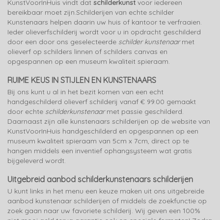
KunstVoorInHuis vindt dat
schilderkunst
voor iedereen
bereikbaar moet zijn.Schilderijen van echte schilder
Kunstenaars helpen daarin uw huis of kantoor te verfraaien.
Ieder olieverfschilderij wordt voor u in opdracht geschilderd
door een door ons geselecteerde
schilder kunstenaar
met
olieverf op schilders linnen of schilders canvas en
opgespannen op een museum kwaliteit spieraam.
RUIME KEUS IN STIJLEN EN KUNSTENAARS
Bij ons kunt u al in het bezit komen van een echt
handgeschilderd olieverf schilderij vanaf € 99.00 gemaakt
door echte
schilderkunstenaar
met passie geschilderd.
Daarnaast zijn alle kunstenaars schilderijen op de website van
KunstVoorInHuis handgeschilderd en opgespannen op een
museum kwaliteit spieraam van 5cm x 7cm, direct op te
hangen middels een inventief ophangsysteem wat gratis
bijgeleverd wordt.
Uitgebreid aanbod schilderkunstenaars schilderijen
U kunt links in het menu een keuze maken uit ons uitgebreide
aanbod kunstenaar schilderijen of middels de zoekfunctie op
zoek gaan naar uw favoriete schilderij. Wij geven een 100%