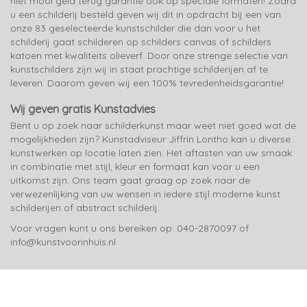
niet mooi geld terug garantie ook op speciale formaten! Zodra
u een schilderij besteld geven wij dit in opdracht bij een van
onze 83 geselecteerde kunstschilder die dan voor u het
schilderij gaat schilderen op schilders canvas of schilders
katoen met kwaliteits olieverf. Door onze strenge selectie van
kunstschilders zijn wij in staat prachtige schilderijen af te
leveren. Daarom geven wij een 100% tevredenheidsgarantie!
Wij geven gratis Kunstadvies
Bent u op zoek naar schilderkunst maar weet niet goed wat de
mogelijkheden zijn? Kunstadviseur Jiffrin Lontho kan u diverse
kunstwerken op locatie laten zien. Het aftasten van uw smaak
in combinatie met stijl, kleur en formaat kan voor u een
uitkomst zijn. Ons team gaat graag op zoek naar de
verwezenlijking van uw wensen in iedere stijl moderne kunst
schilderijen of abstract schilderij.
Voor vragen kunt u ons bereiken op: 040-2870097 of
info@kunstvoorinhuis.nl