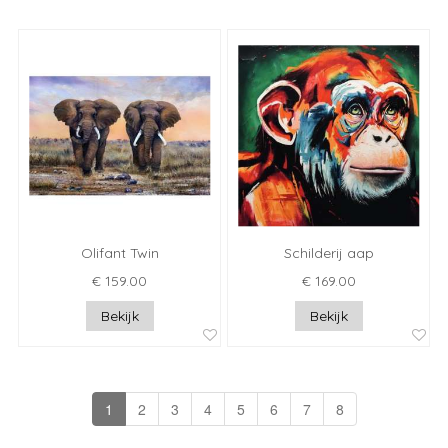
Olifant Twin
Schilderij aap
€ 159.00
€ 169.00
Bekijk
Bekijk
1
2
3
4
5
6
7
8