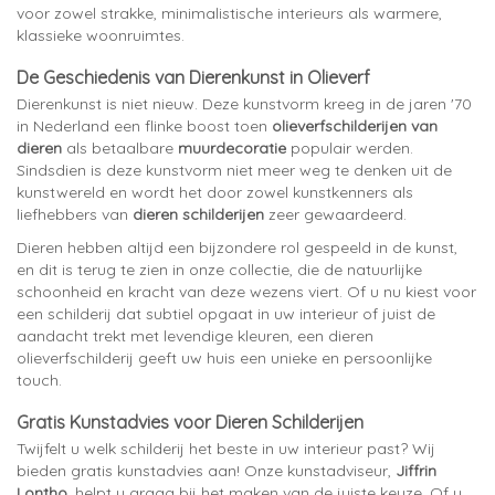
voor zowel strakke, minimalistische interieurs als warmere,
klassieke woonruimtes.
De Geschiedenis van Dierenkunst in Olieverf
Dierenkunst is niet nieuw. Deze kunstvorm kreeg in de jaren '70
in Nederland een flinke boost toen
olieverfschilderijen van
dieren
als betaalbare
muurdecoratie
populair werden.
Sindsdien is deze kunstvorm niet meer weg te denken uit de
kunstwereld en wordt het door zowel kunstkenners als
liefhebbers van
dieren schilderijen
zeer gewaardeerd.
Dieren hebben altijd een bijzondere rol gespeeld in de kunst,
en dit is terug te zien in onze collectie, die de natuurlijke
schoonheid en kracht van deze wezens viert. Of u nu kiest voor
een schilderij dat subtiel opgaat in uw interieur of juist de
aandacht trekt met levendige kleuren, een dieren
olieverfschilderij geeft uw huis een unieke en persoonlijke
touch.
Gratis Kunstadvies voor Dieren Schilderijen
Twijfelt u welk schilderij het beste in uw interieur past? Wij
bieden gratis kunstadvies aan! Onze kunstadviseur,
Jiffrin
Lontho
, helpt u graag bij het maken van de juiste keuze. Of u