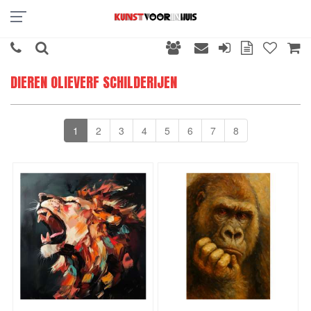
DIEREN OLIEVERF SCHILDERIJEN
1
2
3
4
5
6
7
8