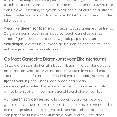
prachtig accent vormen in elk interieur en helpen om uw ruimte
een unieke uitstraling te geven. Voor een subtielere en rustigere
sfeer bieden wij ook schilderijen van
koeien
in zachtere, minder
felle kleuren.
Kleurrijke
dieren schilderijen
zijn tegenwoordig een echte trend.
Ze geven een moderne en speelse touch aan elke ruimte.
Naast figuratieve kunst bieden wij ook
pop art dieren
schilderijen
, die met hun levendige kleuren en speelse stijl een
echte eyecatcher zijn in elk huis.
Op Maat Gemaakte Dierenkunst voor Elke Interieurstijl
Onze dieren schilderijen zijn beschikbaar in verschillende stijlen
en formaten, waardoor ze naadloos passen in verschillende
interieurstijlen. Of u nu een
schilderij van een hond
,
varken
, of
tijger
zoekt, bij ons vindt u een breed scala aan
keuzemogelijkheden. Het is zelfs mogelijk om uw eigen foto
om te laten zetten in een handgeschilderd olieverfschilderij.
Van
dieren schilderijen
die felle kleuren gebruiken voor een
gedurfd statement in uw interieur, tot meer subtiele werken die
een rustige sfeer uitstralen, wij hebben voor elke smaak en stijl
een passend kunstwerk. Dit maakt onze dierenkunst ideaal