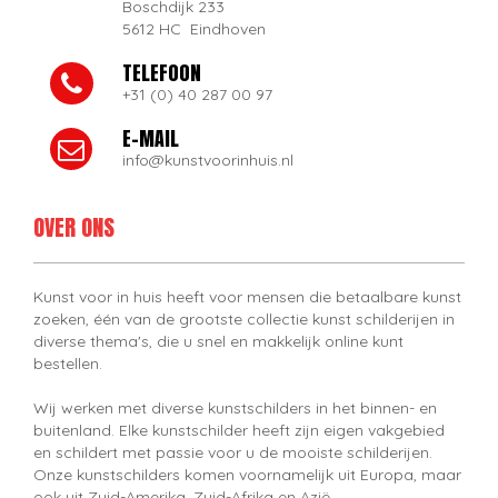
Boschdijk 233
5612 HC Eindhoven
TELEFOON
+31 (0) 40 287 00 97
E-MAIL
info@kunstvoorinhuis.nl
OVER ONS
Kunst voor in huis heeft voor mensen die betaalbare kunst
zoeken, één van de grootste collectie kunst schilderijen in
diverse thema's, die u snel en makkelijk online kunt
bestellen.
Wij werken met diverse kunstschilders in het binnen- en
buitenland. Elke kunstschilder heeft zijn eigen vakgebied
en schildert met passie voor u de mooiste schilderijen.
Onze kunstschilders komen voornamelijk uit Europa, maar
ook uit Zuid-Amerika, Zuid-Afrika en Azië.