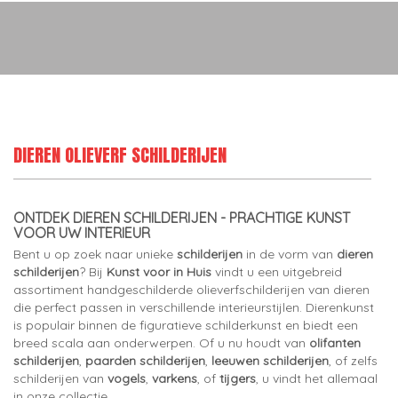
DIEREN OLIEVERF SCHILDERIJEN
ONTDEK DIEREN SCHILDERIJEN - PRACHTIGE KUNST
VOOR UW INTERIEUR
Bent u op zoek naar unieke
schilderijen
in de vorm van
dieren
schilderijen
? Bij
Kunst voor in Huis
vindt u een uitgebreid
assortiment handgeschilderde olieverfschilderijen van dieren
die perfect passen in verschillende interieurstijlen. Dierenkunst
is populair binnen de figuratieve schilderkunst en biedt een
breed scala aan onderwerpen. Of u nu houdt van
olifanten
schilderijen
,
paarden schilderijen
,
leeuwen schilderijen
, of zelfs
schilderijen van
vogels
,
varkens
, of
tijgers
, u vindt het allemaal
in onze collectie.