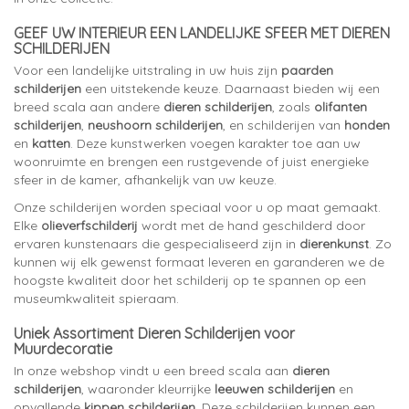
GEEF UW INTERIEUR EEN LANDELIJKE SFEER MET DIEREN
SCHILDERIJEN
Voor een landelijke uitstraling in uw huis zijn
paarden
schilderijen
een uitstekende keuze. Daarnaast bieden wij een
breed scala aan andere
dieren schilderijen
, zoals
olifanten
schilderijen
,
neushoorn schilderijen
, en schilderijen van
honden
en
katten
. Deze kunstwerken voegen karakter toe aan uw
woonruimte en brengen een rustgevende of juist energieke
sfeer in de kamer, afhankelijk van uw keuze.
Onze schilderijen worden speciaal voor u op maat gemaakt.
Elke
olieverfschilderij
wordt met de hand geschilderd door
ervaren kunstenaars die gespecialiseerd zijn in
dierenkunst
. Zo
kunnen wij elk gewenst formaat leveren en garanderen we de
hoogste kwaliteit door het schilderij op te spannen op een
museumkwaliteit spieraam.
Uniek Assortiment Dieren Schilderijen voor
Muurdecoratie
In onze webshop vindt u een breed scala aan
dieren
schilderijen
, waaronder kleurrijke
leeuwen schilderijen
en
opvallende
kippen schilderijen
. Deze schilderijen kunnen een