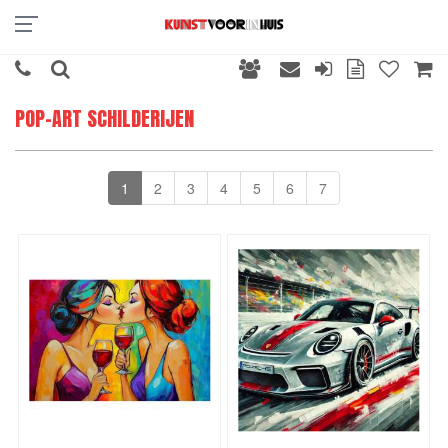
POP-ART SCHILDERIJEN
1
2
3
4
5
6
7