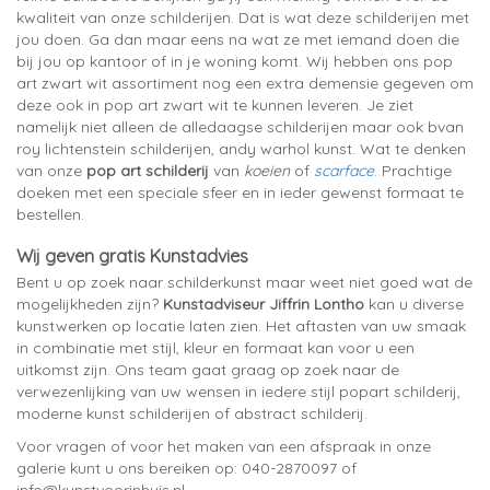
kwaliteit van onze schilderijen. Dat is wat deze schilderijen met
jou doen. Ga dan maar eens na wat ze met iemand doen die
bij jou op kantoor of in je woning komt. Wij hebben ons pop
art zwart wit assortiment nog een extra demensie gegeven om
deze ook in pop art zwart wit te kunnen leveren. Je ziet
namelijk niet alleen de alledaagse schilderijen maar ook bvan
roy lichtenstein schilderijen, andy warhol kunst. Wat te denken
van onze
pop art schilderij
van
koeien
of
scarface
. Prachtige
doeken met een speciale sfeer en in ieder gewenst formaat te
bestellen.
Wij geven gratis Kunstadvies
Bent u op zoek naar schilderkunst maar weet niet goed wat de
mogelijkheden zijn?
Kunstadviseur Jiffrin Lontho
kan u diverse
kunstwerken op locatie laten zien. Het aftasten van uw smaak
in combinatie met stijl, kleur en formaat kan voor u een
uitkomst zijn. Ons team gaat graag op zoek naar de
verwezenlijking van uw wensen in iedere stijl popart schilderij,
moderne kunst schilderijen of abstract schilderij.
Voor vragen of voor het maken van een afspraak in onze
galerie kunt u ons bereiken op: 040-2870097 of