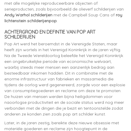
met alle mogelijke reproduceerbare objecten of
serieproducten, zoals bijvoorbeeld de olieverf schilderijen van
Andy Warhol schilderijen
met de Campbell Soup Cans of
roy
lichtenstein schilderijenpop
.
ACHTERGROND EN DEFINTIE VAN POP ART
SCHILDERIJEN
Pop Art werd het beroemdst in de Verenigde Staten, maar
heeft zijn wortels in het Verenigd Koninkrijk in de jaren vijftig.
Na de Tweede Wereldoorlog beleefde het Verenigd Koninkrijk
een ongebruikelijke periode van economische welvaart,
waarbij steeds meer mensen een aanzienlijk bedrag aan
besteedbaar inkomen hadden. Dit in combinatie met de
enorme infrastructuur van fabrieken en massamedia die
tijdens de oorlog werd gegenereerd, zorgde voor een explosie
van consumptiegoederen en reclame om deze te promoten.
De huizen van mensen werden bijna heiligdommen voor
naoorlogse productiviteit en de sociale status werd nog meer
verbonden met de dingen die je bezit en tentoonstelde zodat
anderen ze konden zien zoals pop art schilder kunst.
Later, in de jaren zestig, bereikte deze nieuwe obsessie met
materiële goederen en reclame zijn hoogtepunt in de