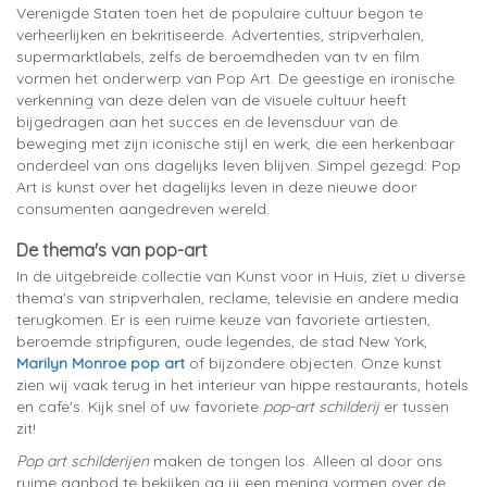
Verenigde Staten toen het de populaire cultuur begon te
verheerlijken en bekritiseerde. Advertenties, stripverhalen,
supermarktlabels, zelfs de beroemdheden van tv en film
vormen het onderwerp van Pop Art. De geestige en ironische
verkenning van deze delen van de visuele cultuur heeft
bijgedragen aan het succes en de levensduur van de
beweging met zijn iconische stijl en werk, die een herkenbaar
onderdeel van ons dagelijks leven blijven. Simpel gezegd: Pop
Art is kunst over het dagelijks leven in deze nieuwe door
consumenten aangedreven wereld.
De thema's van pop-art
In de uitgebreide collectie van Kunst voor in Huis, ziet u diverse
thema's van stripverhalen, reclame, televisie en andere media
terugkomen. Er is een ruime keuze van favoriete artiesten,
beroemde stripfiguren, oude legendes, de stad New York,
Marilyn Monroe pop art
of bijzondere objecten. Onze kunst
zien wij vaak terug in het interieur van hippe restaurants, hotels
en cafe's. Kijk snel of uw favoriete
pop-art schilderij
er tussen
zit!
Pop art schilderijen
maken de tongen los. Alleen al door ons
ruime aanbod te bekijken ga jij een mening vormen over de