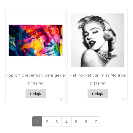
Pop art olieverfschilderij gekleurd gezicht
Het Portret van miss Monroe
€ 199.00
€ 179.00
Bekijk
Bekijk
1
2
3
4
5
6
7