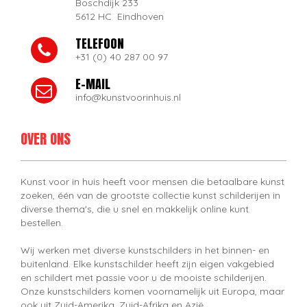
Boschdijk 233
5612 HC Eindhoven
TELEFOON
+31 (0) 40 287 00 97
E-MAIL
info@kunstvoorinhuis.nl
OVER ONS
Kunst voor in huis heeft voor mensen die betaalbare kunst
zoeken, één van de grootste collectie kunst schilderijen in
diverse thema's, die u snel en makkelijk online kunt
bestellen.
Wij werken met diverse kunstschilders in het binnen- en
buitenland. Elke kunstschilder heeft zijn eigen vakgebied
en schildert met passie voor u de mooiste schilderijen.
Onze kunstschilders komen voornamelijk uit Europa, maar
ook uit Zuid-Amerika, Zuid-Afrika en Azië.