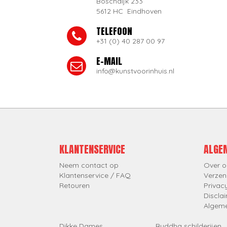
Boschdijk 233
5612 HC Eindhoven
TELEFOON
+31 (0) 40 287 00 97
E-MAIL
info@kunstvoorinhuis.nl
KLANTENSERVICE
ALGE
Neem contact op
Over o
Klantenservice / FAQ
Verzen
Retouren
Privac
Discla
Algem
Dikke Dames
Buddha schilderijen