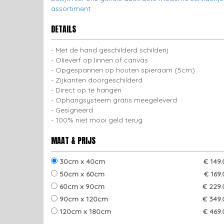
assortiment
DETAILS
Met de hand geschilderd schilderij
Olieverf op linnen of canvas
Opgespannen op houten spieraam (5cm)
Zijkanten doorgeschilderd
Direct op te hangen
Ophangsysteem gratis meegeleverd
Gesigneerd
100% niet mooi geld terug
MAAT & PRIJS
30cm x 40cm
€ 149
50cm x 60cm
€ 169
60cm x 90cm
€ 229.
90cm x 120cm
€ 349.
120cm x 180cm
€ 469.