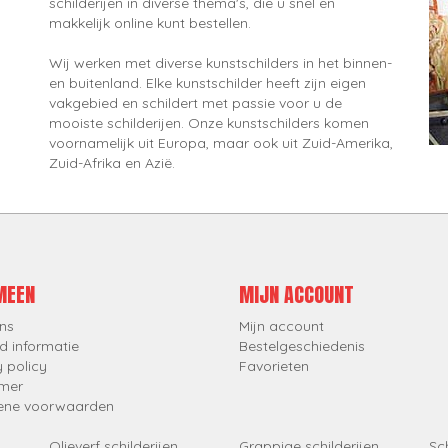
schilderijen in diverse thema's, die u snel en
makkelijk online kunt bestellen.
Wij werken met diverse kunstschilders in het binnen-
en buitenland. Elke kunstschilder heeft zijn eigen
vakgebied en schildert met passie voor u de
mooiste schilderijen. Onze kunstschilders komen
voornamelijk uit Europa, maar ook uit Zuid-Amerika,
Zuid-Afrika en Azië.
MEEN
MIJN ACCOUNT
ns
Mijn account
d informatie
Bestelgeschiedenis
y policy
Favorieten
imer
ene voorwaarden
Olieverf schilderijen
Grappige schilderijen
Sch