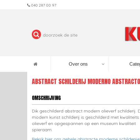
040 287 00 97
Over ons
Cate
ABSTRACT SCHILDERIJ MODERNO ABSTRACT
OMSCHRIJVING
Dik geschilderd abstract modern olieverf schilderij. D
modern kunst schilderij is geschilderd met kwaliteits
olieverf en opgespannen op een museum kwaliteit
spieraam.
Bekijk hier ons gehele abstracte moderne schilderij