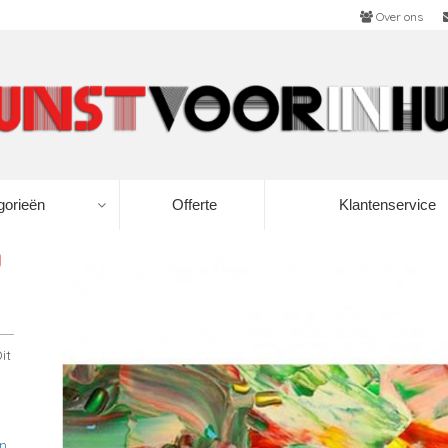
Over ons
gorieën
Offerte
Klantenservice
O
it
en