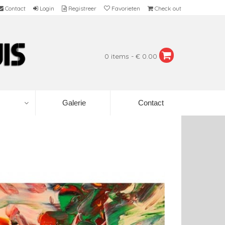
Contact
Login
Registreer
Favorieten
Check out
0 items - € 0.00
Galerie
Contact