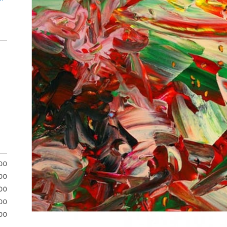
.00
.00
00
00
00