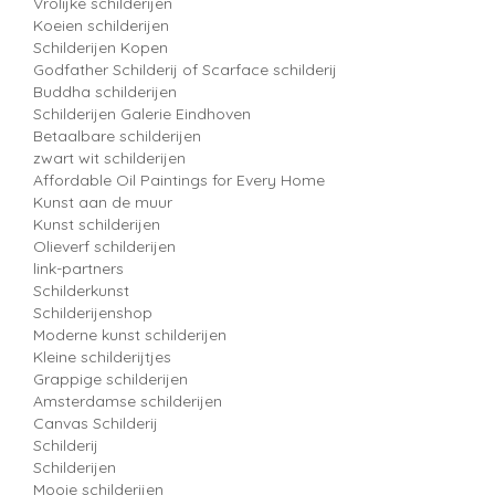
Vrolijke schilderijen
Koeien schilderijen
Schilderijen Kopen
Godfather Schilderij of Scarface schilderij
Buddha schilderijen
Schilderijen Galerie Eindhoven
Betaalbare schilderijen
zwart wit schilderijen
Affordable Oil Paintings for Every Home
Kunst aan de muur
Kunst schilderijen
Olieverf schilderijen
link-partners
Schilderkunst
Schilderijenshop
Moderne kunst schilderijen
Kleine schilderijtjes
Grappige schilderijen
Amsterdamse schilderijen
Canvas Schilderij
Schilderij
Schilderijen
Mooie schilderijen