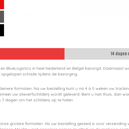
14 dagen 
 en BlueLogistics in heel Nederland en België bezorgd. Daarnaast wo
e opgelopen schade tijdens de bezorging.
leinere formaten. Na uw bestelling kunt u na 4 à 5 weken uw trackin
neer uw olieverfschilderij wordt geleverd. Bent u niet thuis, dan wo
 7 dagen om het schilderij op te halen.
onze grotere formaten. Als uw bestelling gereed is voor verzendin