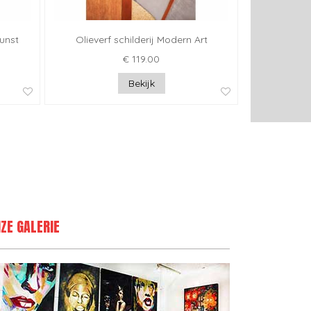
kunst
Olieverf schilderij Modern Art
€ 119.00
Bekijk
ZE GALERIE