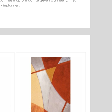
tact met u op om aan te geven wanneer zij het
k inplannen.