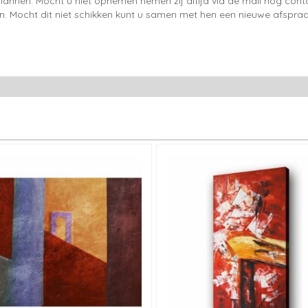
lannen. Mocht u niet opnemen nemen zij altijd via de mail nog con
en. Mocht dit niet schikken kunt u samen met hen een nieuwe afspraa