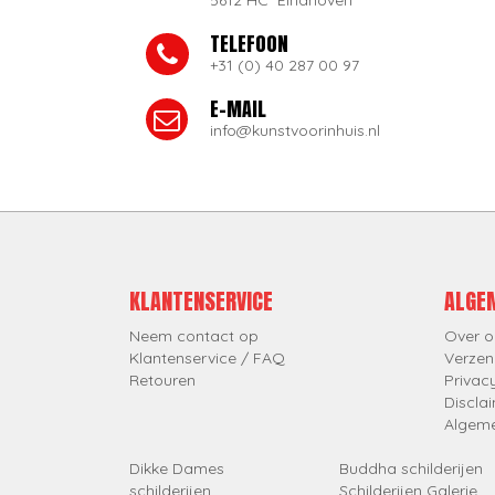
5612 HC Eindhoven
TELEFOON
+31 (0) 40 287 00 97
E-MAIL
info@kunstvoorinhuis.nl
KLANTENSERVICE
ALGE
Neem contact op
Over o
Klantenservice / FAQ
Verzen
Retouren
Privac
Discla
Algem
Dikke Dames
Buddha schilderijen
schilderijen
Schilderijen Galerie