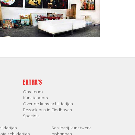
EXTRA'S
Ons team
Kunstenaars
Over de kunstschilderijen
Bezoek ons in Eindhoven
Specials
ilderijen
Schilderij kunstwerk
oie schilderijen
ophangen