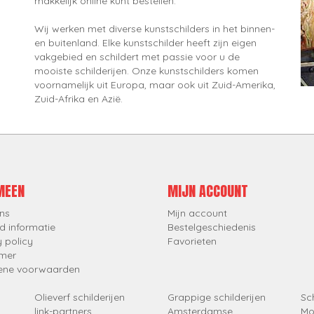
makkelijk online kunt bestellen.
Wij werken met diverse kunstschilders in het binnen-
en buitenland. Elke kunstschilder heeft zijn eigen
vakgebied en schildert met passie voor u de
mooiste schilderijen. Onze kunstschilders komen
voornamelijk uit Europa, maar ook uit Zuid-Amerika,
Zuid-Afrika en Azië.
MEEN
MIJN ACCOUNT
ns
Mijn account
d informatie
Bestelgeschiedenis
y policy
Favorieten
imer
ene voorwaarden
Olieverf schilderijen
Grappige schilderijen
Sch
link-partners
Amsterdamse
Mo