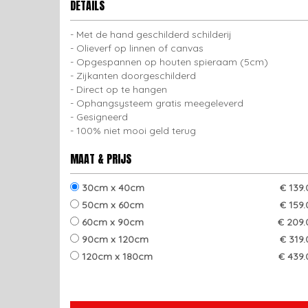
DETAILS
Met de hand geschilderd schilderij
Olieverf op linnen of canvas
Opgespannen op houten spieraam (5cm)
Zijkanten doorgeschilderd
Direct op te hangen
Ophangsysteem gratis meegeleverd
Gesigneerd
100% niet mooi geld terug
MAAT & PRIJS
30cm x 40cm
€ 139
50cm x 60cm
€ 159
60cm x 90cm
€ 209.
90cm x 120cm
€ 319
120cm x 180cm
€ 439.