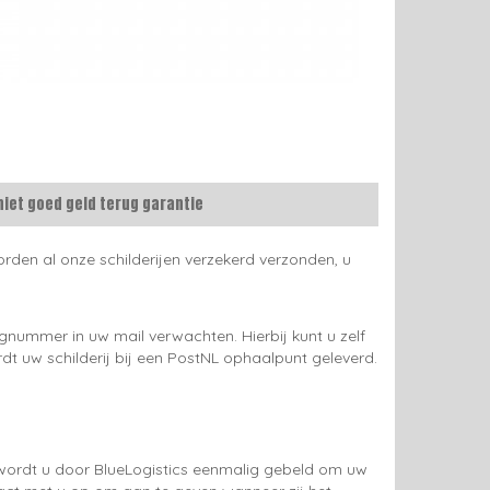
niet goed geld terug garantie
rden al onze schilderijen verzekerd verzonden, u
gnummer in uw mail verwachten. Hierbij kunt u zelf
rdt uw schilderij bij een PostNL ophaalpunt geleverd.
g wordt u door BlueLogistics eenmalig gebeld om uw