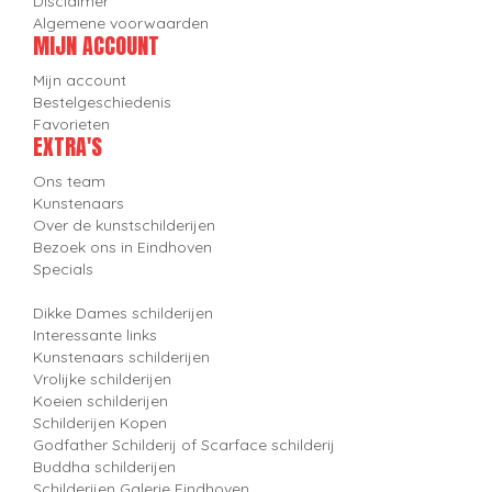
Disclaimer
Algemene voorwaarden
MIJN ACCOUNT
Mijn account
Bestelgeschiedenis
Favorieten
EXTRA'S
Ons team
Kunstenaars
Over de kunstschilderijen
Bezoek ons in Eindhoven
Specials
Dikke Dames schilderijen
Interessante links
Kunstenaars schilderijen
Vrolijke schilderijen
Koeien schilderijen
Schilderijen Kopen
Godfather Schilderij of Scarface schilderij
Buddha schilderijen
Schilderijen Galerie Eindhoven