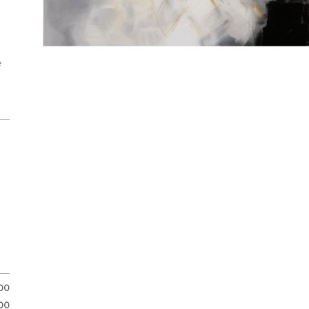
e
.00
00