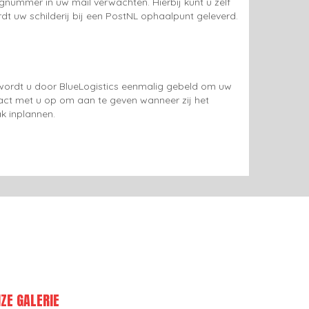
gnummer in uw mail verwachten. Hierbij kunt u zelf
rdt uw schilderij bij een PostNL ophaalpunt geleverd.
g wordt u door BlueLogistics eenmalig gebeld om uw
tact met u op om aan te geven wanneer zij het
k inplannen.
ZE GALERIE