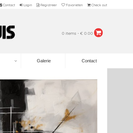
Contact
Login
Registreer
Favorieten
Check out
0 items - € 0.00
Galerie
Contact