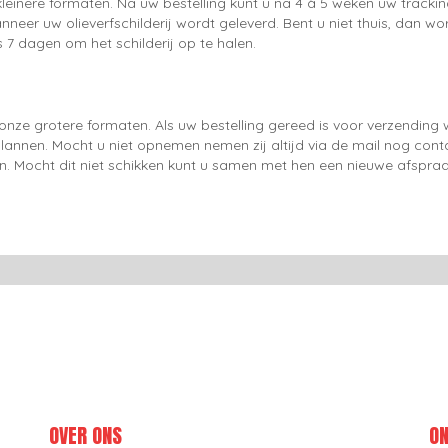
leinere formaten. Na uw bestelling kunt u na 4 à 5 weken uw trackin
neer uw olieverfschilderij wordt geleverd. Bent u niet thuis, dan wo
 7 dagen om het schilderij op te halen.
onze grotere formaten. Als uw bestelling gereed is voor verzendin
lannen. Mocht u niet opnemen nemen zij altijd via de mail nog con
en. Mocht dit niet schikken kunt u samen met hen een nieuwe afspraa
OVER ONS
ON