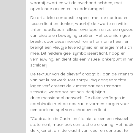
waarbij zwart en wit de overhand hebben, met
opvallende accenten in cadmiumgeel.
De artistieke compositie speelt met de contrasten
tussen licht en donker, waarbij de zwarte en witte
tinten naadloos in elkaar overlopen en zo een gevoe
van diepte en beweging creëren. Het cadmiumgeel
breekt door deze monochrome harmonie heen, en
brengt een vleugje levendigheid en energie met zich
mee. Dit heldere geel symboliseert licht, hoop en
vernieuwing, en dient als een visueel ankerpunt in he
schilderij.
De textuur van de olieverf draagt bij aan de intensite
van het kunstwerk. Met zorgvuldig aangebrachte
lagen verf creëert de kunstenaar een tastbare
sensatie, waardoor het schilderij bijna
driedimensionaal aanvoelt. De dikke verflagen in
combinatie met de abstracte vormen zorgen voor
een boeiend spel van schaduw en licht.
"Contrasten in Cadmium" is niet alleen een visueel
statement, maar ook een tactiele ervaring. Het nodi
de kijker uit om de kracht van kleur en contrast te