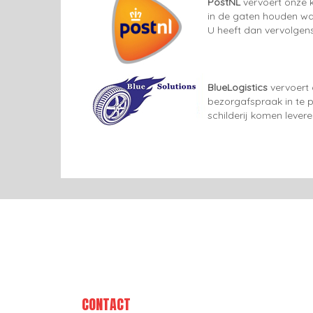
PostNL
vervoert onze k
in de gaten houden wan
U heeft dan vervolgens
BlueLogistics
vervoert 
bezorgafspraak in te p
schilderij komen lever
CONTACT