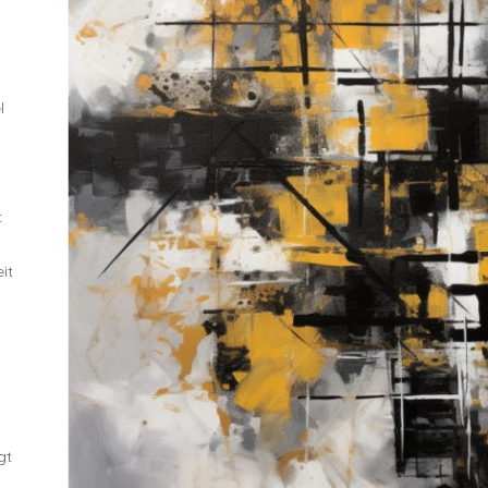
l
t
it
gt