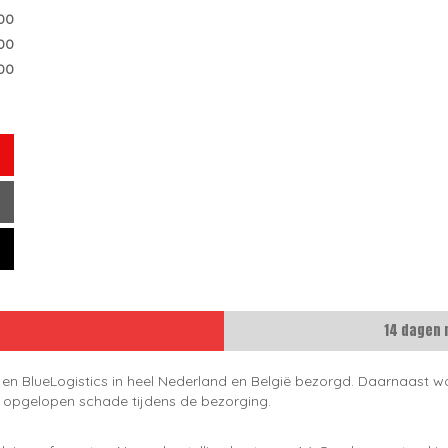
00
00
00
14 dagen 
 en BlueLogistics in heel Nederland en België bezorgd. Daarnaast wo
e opgelopen schade tijdens de bezorging.