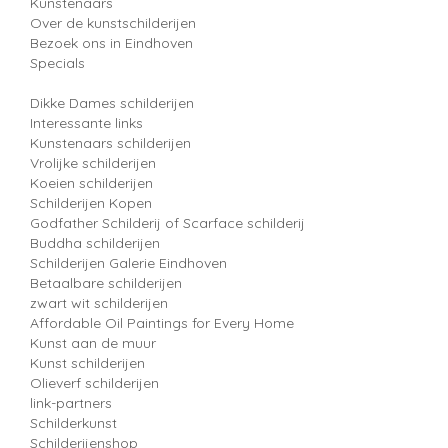
Kunstenaars
Over de kunstschilderijen
Bezoek ons in Eindhoven
Specials
Dikke Dames schilderijen
Interessante links
Kunstenaars schilderijen
Vrolijke schilderijen
Koeien schilderijen
Schilderijen Kopen
Godfather Schilderij of Scarface schilderij
Buddha schilderijen
Schilderijen Galerie Eindhoven
Betaalbare schilderijen
zwart wit schilderijen
Affordable Oil Paintings for Every Home
Kunst aan de muur
Kunst schilderijen
Olieverf schilderijen
link-partners
Schilderkunst
Schilderijenshop