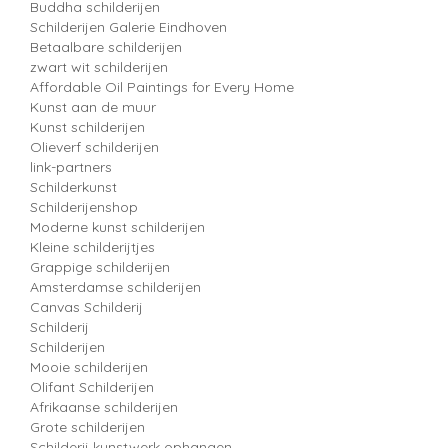
Buddha schilderijen
Schilderijen Galerie Eindhoven
Betaalbare schilderijen
zwart wit schilderijen
Affordable Oil Paintings for Every Home
Kunst aan de muur
Kunst schilderijen
Olieverf schilderijen
link-partners
Schilderkunst
Schilderijenshop
Moderne kunst schilderijen
Kleine schilderijtjes
Grappige schilderijen
Amsterdamse schilderijen
Canvas Schilderij
Schilderij
Schilderijen
Mooie schilderijen
Olifant Schilderijen
Afrikaanse schilderijen
Grote schilderijen
Schilderij kunstwerk ophangen