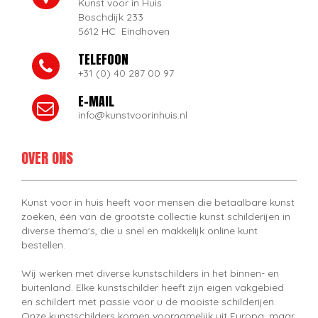
Kunst voor in Huis
Boschdijk 233
5612 HC Eindhoven
TELEFOON
+31 (0) 40 287 00 97
E-MAIL
info@kunstvoorinhuis.nl
OVER ONS
Kunst voor in huis heeft voor mensen die betaalbare kunst
zoeken, één van de grootste collectie kunst schilderijen in
diverse thema's, die u snel en makkelijk online kunt
bestellen.
Wij werken met diverse kunstschilders in het binnen- en
buitenland. Elke kunstschilder heeft zijn eigen vakgebied
en schildert met passie voor u de mooiste schilderijen.
Onze kunstschilders komen voornamelijk uit Europa, maar