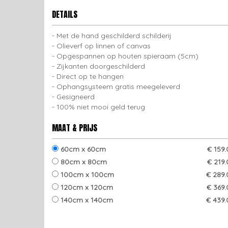
DETAILS
Met de hand geschilderd schilderij
Olieverf op linnen of canvas
Opgespannen op houten spieraam (5cm)
Zijkanten doorgeschilderd
Direct op te hangen
Ophangsysteem gratis meegeleverd
Gesigneerd
100% niet mooi geld terug
MAAT & PRIJS
60cm x 60cm
€ 159
80cm x 80cm
€ 219
100cm x 100cm
€ 289.
120cm x 120cm
€ 369.
140cm x 140cm
€ 439.