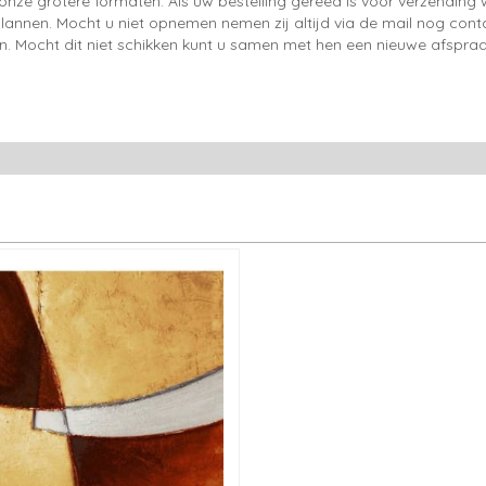
onze grotere formaten. Als uw bestelling gereed is voor verzendin
lannen. Mocht u niet opnemen nemen zij altijd via de mail nog con
en. Mocht dit niet schikken kunt u samen met hen een nieuwe afspraa