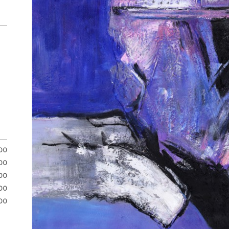
.00
.00
00
00
00