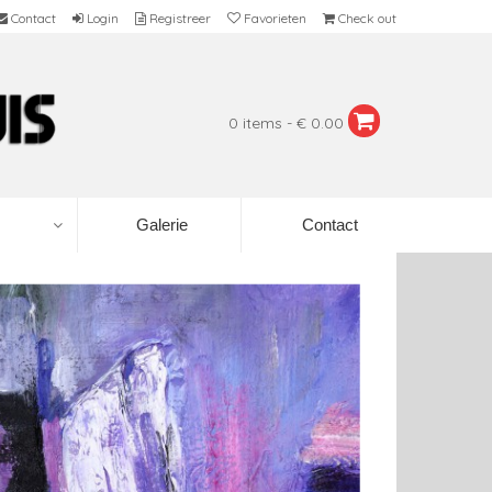
Contact
Login
Registreer
Favorieten
Check out
0 items - € 0.00
Galerie
Contact