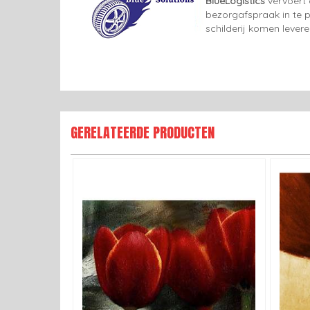
BlueLogistics
vervoert 
bezorgafspraak in te p
schilderij komen lever
GERELATEERDE PRODUCTEN