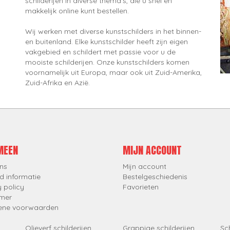
schilderijen in diverse thema's, die u snel en
makkelijk online kunt bestellen.
Wij werken met diverse kunstschilders in het binnen-
en buitenland. Elke kunstschilder heeft zijn eigen
vakgebied en schildert met passie voor u de
mooiste schilderijen. Onze kunstschilders komen
voornamelijk uit Europa, maar ook uit Zuid-Amerika,
Zuid-Afrika en Azië.
MEEN
MIJN ACCOUNT
ns
Mijn account
d informatie
Bestelgeschiedenis
y policy
Favorieten
imer
ene voorwaarden
Olieverf schilderijen
Grappige schilderijen
Sch