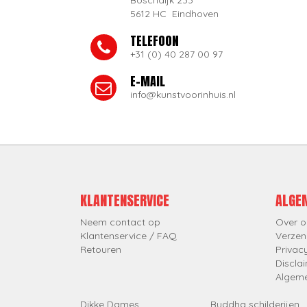
Boschdijk 233
5612 HC Eindhoven
TELEFOON
+31 (0) 40 287 00 97
E-MAIL
info@kunstvoorinhuis.nl
KLANTENSERVICE
ALGE
Neem contact op
Over o
Klantenservice / FAQ
Verzen
Retouren
Privac
Discla
Algem
Dikke Dames
Buddha schilderijen