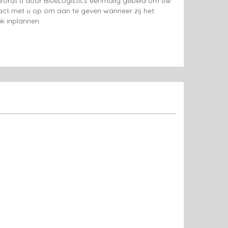
g wordt u door BlueLogistics eenmalig gebeld om uw
tact met u op om aan te geven wanneer zij het
k inplannen.