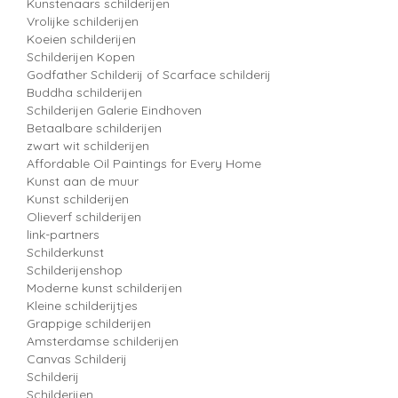
Kunstenaars schilderijen
Vrolijke schilderijen
Koeien schilderijen
Schilderijen Kopen
Godfather Schilderij of Scarface schilderij
Buddha schilderijen
Schilderijen Galerie Eindhoven
Betaalbare schilderijen
zwart wit schilderijen
Affordable Oil Paintings for Every Home
Kunst aan de muur
Kunst schilderijen
Olieverf schilderijen
link-partners
Schilderkunst
Schilderijenshop
Moderne kunst schilderijen
Kleine schilderijtjes
Grappige schilderijen
Amsterdamse schilderijen
Canvas Schilderij
Schilderij
Schilderijen