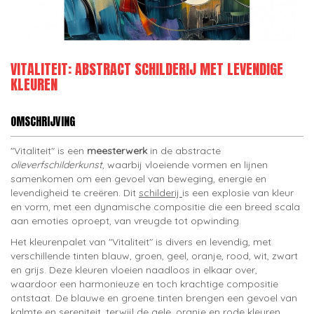
VITALITEIT: ABSTRACT SCHILDERIJ MET LEVENDIGE
KLEUREN
OMSCHRIJVING
"Vitaliteit" is een
meesterwerk
in de abstracte
olieverfschilderkunst
, waarbij vloeiende vormen en lijnen
samenkomen om een gevoel van beweging, energie en
levendigheid te creëren. Dit
schilderij
is een explosie van kleur
en vorm, met een dynamische compositie die een breed scala
aan emoties oproept, van vreugde tot opwinding.
Het kleurenpalet van "Vitaliteit" is divers en levendig, met
verschillende tinten blauw, groen, geel, oranje, rood, wit, zwart
en grijs. Deze kleuren vloeien naadloos in elkaar over,
waardoor een harmonieuze en toch krachtige compositie
ontstaat. De blauwe en groene tinten brengen een gevoel van
kalmte en sereniteit, terwijl de gele, oranje en rode kleuren