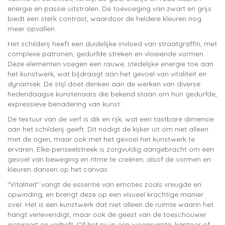
energie en passie uitstralen. De toevoeging van zwart en grijs
biedt een sterk contrast, waardoor de heldere kleuren nog
meer opvallen.
Het schilderij heeft een duidelijke invloed van straatgraffiti, met
complexe patronen, gedurfde streken en vloeiende vormen.
Deze elementen voegen een rauwe, stedelijke energie toe aan
het kunstwerk, wat bijdraagt aan het gevoel van vitaliteit en
dynamiek. De stijl doet denken aan de werken van diverse
hedendaagse kunstenaars die bekend staan om hun gedurfde,
expressieve benadering van kunst.
De textuur van de verf is dik en rijk, wat een tastbare dimensie
aan het schilderij geeft. Dit nodigt de kijker uit om niet alleen
met de ogen, maar ook met het gevoel het kunstwerk te
ervaren. Elke penseelstreek is zorgvuldig aangebracht om een
gevoel van beweging en ritme te creëren, alsof de vormen en
kleuren dansen op het canvas.
"Vitaliteit" vangt de essentie van emoties zoals vreugde en
opwinding, en brengt deze op een visueel krachtige manier
over. Het is een kunstwerk dat niet alleen de ruimte waarin het
hangt verlevendigt, maar ook de geest van de toeschouwer
inspireert en verheft. Of het nu in een woonruimte, kantoor of