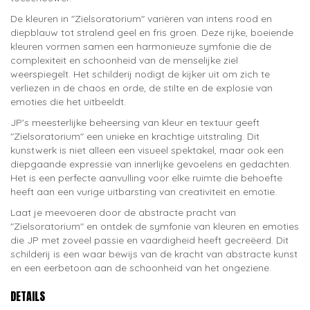
De kleuren in "Zielsoratorium" variëren van intens rood en
diepblauw tot stralend geel en fris groen. Deze rijke, boeiende
kleuren vormen samen een harmonieuze symfonie die de
complexiteit en schoonheid van de menselijke ziel
weerspiegelt. Het schilderij nodigt de kijker uit om zich te
verliezen in de chaos en orde, de stilte en de explosie van
emoties die het uitbeeldt.
JP's meesterlijke beheersing van kleur en textuur geeft
"Zielsoratorium" een unieke en krachtige uitstraling. Dit
kunstwerk is niet alleen een visueel spektakel, maar ook een
diepgaande expressie van innerlijke gevoelens en gedachten.
Het is een perfecte aanvulling voor elke ruimte die behoefte
heeft aan een vurige uitbarsting van creativiteit en emotie.
Laat je meevoeren door de abstracte pracht van
"Zielsoratorium" en ontdek de symfonie van kleuren en emoties
die JP met zoveel passie en vaardigheid heeft gecreëerd. Dit
schilderij is een waar bewijs van de kracht van abstracte kunst
en een eerbetoon aan de schoonheid van het ongeziene.
DETAILS