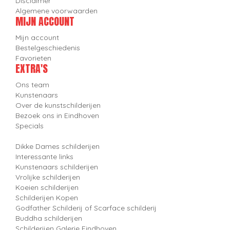
Disclaimer
Algemene voorwaarden
MIJN ACCOUNT
Mijn account
Bestelgeschiedenis
Favorieten
EXTRA'S
Ons team
Kunstenaars
Over de kunstschilderijen
Bezoek ons in Eindhoven
Specials
Dikke Dames schilderijen
Interessante links
Kunstenaars schilderijen
Vrolijke schilderijen
Koeien schilderijen
Schilderijen Kopen
Godfather Schilderij of Scarface schilderij
Buddha schilderijen
Schilderijen Galerie Eindhoven