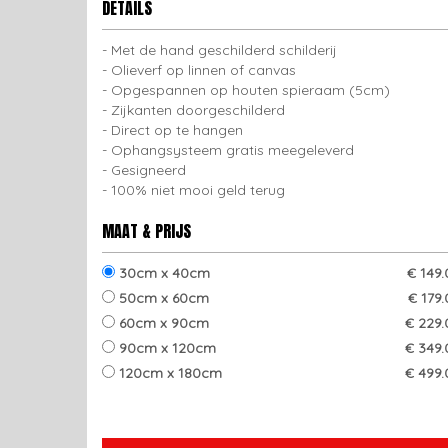
DETAILS
Met de hand geschilderd schilderij
Olieverf op linnen of canvas
Opgespannen op houten spieraam (5cm)
Zijkanten doorgeschilderd
Direct op te hangen
Ophangsysteem gratis meegeleverd
Gesigneerd
100% niet mooi geld terug
MAAT & PRIJS
30cm x 40cm
€ 149
50cm x 60cm
€ 179
60cm x 90cm
€ 229.
90cm x 120cm
€ 349.
120cm x 180cm
€ 499.