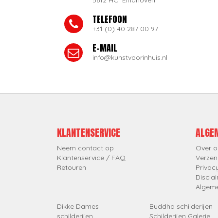
5612 HC Eindhoven
TELEFOON
+31 (0) 40 287 00 97
E-MAIL
info@kunstvoorinhuis.nl
KLANTENSERVICE
ALGE
Neem contact op
Over o
Klantenservice / FAQ
Verzen
Retouren
Privac
Discla
Algem
Dikke Dames
Buddha schilderijen
schilderijen
Schilderijen Galerie