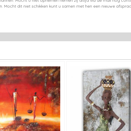
lannen. Mocht u niet opnemen nemen zij altijd via de mail nog con
en. Mocht dit niet schikken kunt u samen met hen een nieuwe afspraa