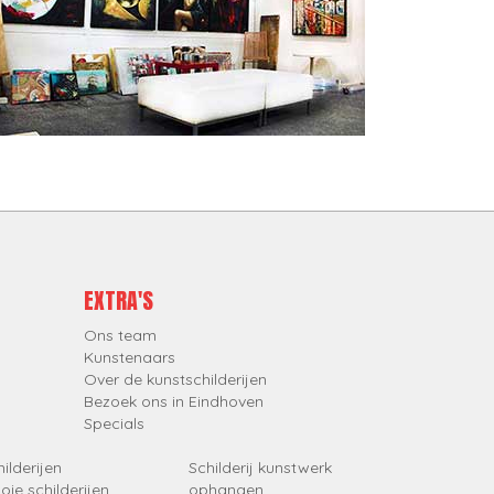
EXTRA'S
Ons team
Kunstenaars
Over de kunstschilderijen
Bezoek ons in Eindhoven
Specials
ilderijen
Schilderij kunstwerk
oie schilderijen
ophangen