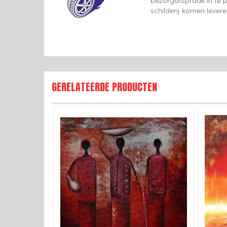
bezorgafspraak in te p
schilderij komen lever
GERELATEERDE PRODUCTEN