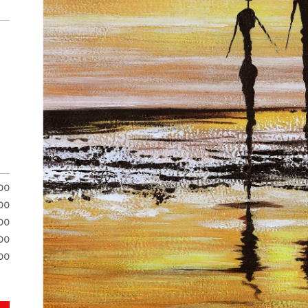
.00
.00
00
00
00