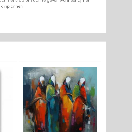
tact met u op om aan te geven wanneer zij het
k inplannen.