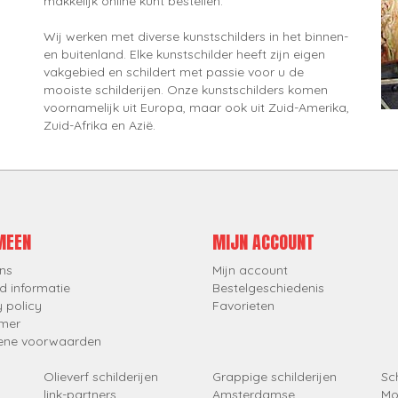
makkelijk online kunt bestellen.
Wij werken met diverse kunstschilders in het binnen-
en buitenland. Elke kunstschilder heeft zijn eigen
vakgebied en schildert met passie voor u de
mooiste schilderijen. Onze kunstschilders komen
voornamelijk uit Europa, maar ook uit Zuid-Amerika,
Zuid-Afrika en Azië.
MEEN
MIJN ACCOUNT
ns
Mijn account
d informatie
Bestelgeschiedenis
y policy
Favorieten
imer
ene voorwaarden
Olieverf schilderijen
Grappige schilderijen
Sch
link-partners
Amsterdamse
Mo