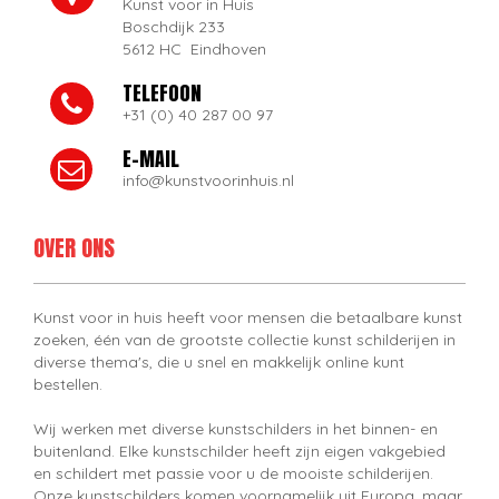
Kunst voor in Huis
Boschdijk 233
5612 HC Eindhoven
TELEFOON
+31 (0) 40 287 00 97
E-MAIL
info@kunstvoorinhuis.nl
OVER ONS
Kunst voor in huis heeft voor mensen die betaalbare kunst
zoeken, één van de grootste collectie kunst schilderijen in
diverse thema's, die u snel en makkelijk online kunt
bestellen.
Wij werken met diverse kunstschilders in het binnen- en
buitenland. Elke kunstschilder heeft zijn eigen vakgebied
en schildert met passie voor u de mooiste schilderijen.
Onze kunstschilders komen voornamelijk uit Europa, maar