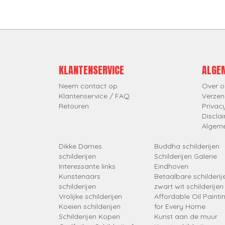
KLANTENSERVICE
ALGE
Neem contact op
Over o
Klantenservice / FAQ
Verzen
Retouren
Privac
Discla
Algem
Dikke Dames
Buddha schilderijen
schilderijen
Schilderijen Galerie
Interessante links
Eindhoven
Kunstenaars
Betaalbare schilderij
schilderijen
zwart wit schilderijen
Vrolijke schilderijen
Affordable Oil Painti
Koeien schilderijen
for Every Home
Schilderijen Kopen
Kunst aan de muur