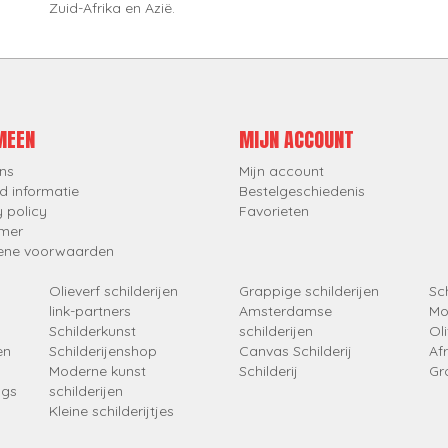
Zuid-Afrika en Azië.
MEEN
MIJN ACCOUNT
ns
Mijn account
d informatie
Bestelgeschiedenis
y policy
Favorieten
imer
ene voorwaarden
Olieverf schilderijen
Grappige schilderijen
Sch
link-partners
Amsterdamse
Mo
Schilderkunst
schilderijen
Oli
en
Schilderijenshop
Canvas Schilderij
Af
Moderne kunst
Schilderij
Gr
ngs
schilderijen
Kleine schilderijtjes