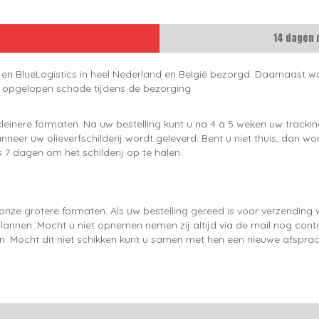
14 dagen 
 en BlueLogistics in heel Nederland en België bezorgd. Daarnaast wo
e opgelopen schade tijdens de bezorging.
leinere formaten. Na uw bestelling kunt u na 4 à 5 weken uw trackin
neer uw olieverfschilderij wordt geleverd. Bent u niet thuis, dan wo
 7 dagen om het schilderij op te halen.
onze grotere formaten. Als uw bestelling gereed is voor verzendin
lannen. Mocht u niet opnemen nemen zij altijd via de mail nog con
en. Mocht dit niet schikken kunt u samen met hen een nieuwe afspraa