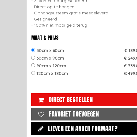
Zijkanten doorgeschilderd
Direct op te hangen
Ophangsysteem gratis meegeleverd
Gesigneerd
100% niet mooi geld terug
MAAT & PRIJS
50cm x 60cm
€ 189
60cm x 90cm
€ 249.
90cm x 120cm
€ 339.
120cm x 180cm
€ 499.
DIRECT BESTELLEN
FAVORIET TOEVOEGEN
LIEVER EEN ANDER FORMAAT?