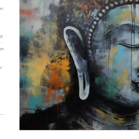
an
d.
e
en
or