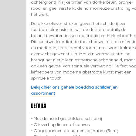
achtergrond in rijke tinten van donkerbruin, oranje-
rood, en geel versterkt de harmonieuze uitstraling v
het werk.
De dikke olieverfstreken geven het schilderij een
tastbare dimensie, terwijl de delicate details de
balans bewaren tussen abstractie en herkenbaarhei
Dit kunstwerk nodigt de toeschouwer uit tot reflecti
en meditatie, en is ideaal voor ruimtes waar kalmte 
evenwicht gewenst zijn. Met zijn warme uitstraling
brengt het niet alleen esthetische schoonheid, maar
ook een gevoel van spirituele verdieping. Perfect vo
liefhebbers van moderne abstracte kunst met een
spirituele touch.
Bekijk hier ons gehele boeddha schilderijen
assortiment
DETAILS
Met de hand geschilderd schilderij
Olieverf op linnen of canvas
Opgespannen op houten spieraam (5cm)