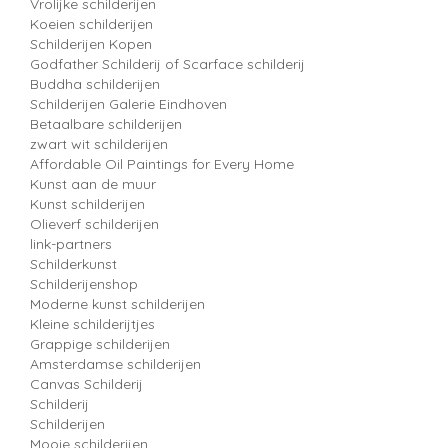
Vrolijke schilderijen
Koeien schilderijen
Schilderijen Kopen
Godfather Schilderij of Scarface schilderij
Buddha schilderijen
Schilderijen Galerie Eindhoven
Betaalbare schilderijen
zwart wit schilderijen
Affordable Oil Paintings for Every Home
Kunst aan de muur
Kunst schilderijen
Olieverf schilderijen
link-partners
Schilderkunst
Schilderijenshop
Moderne kunst schilderijen
Kleine schilderijtjes
Grappige schilderijen
Amsterdamse schilderijen
Canvas Schilderij
Schilderij
Schilderijen
Mooie schilderijen