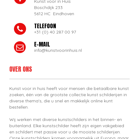
Kunst voor in Huis
Boschdijk 233
5612 HC Eindhoven
TELEFOON
+31 (0) 40 287 00 97
E-MAIL
info@kunstvoorinhuis.nl
OVER ONS
Kunst voor in huis heeft voor mensen die betaalbare kunst
zoeken, één van de grootste collectie kunst schilderijen in
diverse thema's, die u snel en makkelijk online kunt
bestellen.
Wij werken met diverse kunstschilders in het binnen- en
buitenland. Elke kunstschilder heeft zijn eigen vakgebied
en schildert met passie voor u de mooiste schilderijen.
Onze kunstschilders komen voornamelijk uit Europa, maar