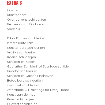
EXTRA'S
Ons team
Kunstenaars
Over de kunstschilderijen
Bezoek ons in Eindhoven
Specials
Dikke Dames schilderijen
Interessante links
Kunstenaars schilderijen
Vrolijke schilderijen
Koeien schilderijen
Schilderijen Kopen
Godfather Schilderij of Scarface schilderij
Buddha schilderijen
Schilderijen Galerie Eindhoven
Betaalbare schilderijen
zwart wit schilderijen
Affordable Oil Paintings for Every Home
Kunst aan de muur
Kunst schilderijen
Olieverf schilderijen