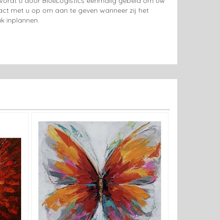
g wordt u door BlueLogistics eenmalig gebeld om uw
tact met u op om aan te geven wanneer zij het
k inplannen.