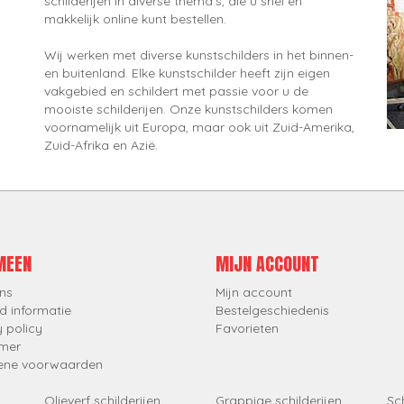
schilderijen in diverse thema's, die u snel en
makkelijk online kunt bestellen.
Wij werken met diverse kunstschilders in het binnen-
en buitenland. Elke kunstschilder heeft zijn eigen
vakgebied en schildert met passie voor u de
mooiste schilderijen. Onze kunstschilders komen
voornamelijk uit Europa, maar ook uit Zuid-Amerika,
Zuid-Afrika en Azië.
MEEN
MIJN ACCOUNT
ns
Mijn account
d informatie
Bestelgeschiedenis
y policy
Favorieten
imer
ene voorwaarden
Olieverf schilderijen
Grappige schilderijen
Sch