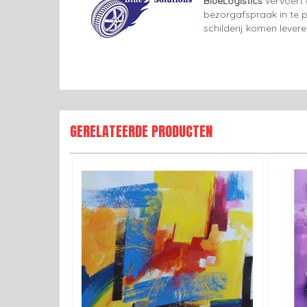
BlueLogistics
vervoert 
bezorgafspraak in te p
schilderij komen lever
GERELATEERDE PRODUCTEN