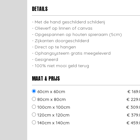
DETAILS
Met de hand geschilderd schilderij
Olieverf op linnen of canvas
Opgespannen op houten spieraam (5cm)
Zijkanten doorgeschilderd
Direct op te hangen
Ophangsysteem gratis meegeleverd
Gesigneerd
100% niet mooi geld terug
MAAT & PRIJS
60cm x 60cm
€ 169
80cm x 80cm
€ 229.
100cm x 100cm
€ 309.
120cm x 120cm
€ 379.
140cm x 140cm
€ 459.