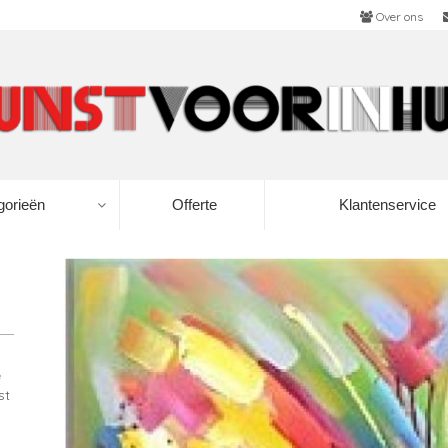
Over ons
gorieën
Offerte
Klantenservice
e
st