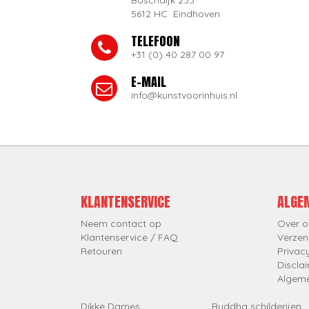
Boschdijk 233
5612 HC Eindhoven
TELEFOON
+31 (0) 40 287 00 97
E-MAIL
info@kunstvoorinhuis.nl
KLANTENSERVICE
ALGE
Neem contact op
Over o
Klantenservice / FAQ
Verzen
Retouren
Privac
Discla
Algem
Dikke Dames
Buddha schilderijen