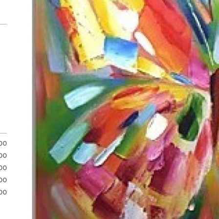
.00
00
00
00
00