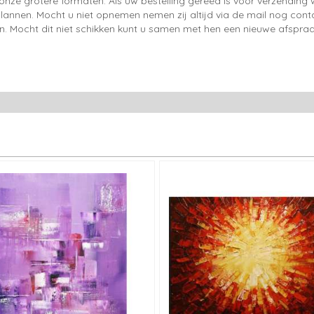
onze grotere formaten. Als uw bestelling gereed is voor verzendin
lannen. Mocht u niet opnemen nemen zij altijd via de mail nog con
en. Mocht dit niet schikken kunt u samen met hen een nieuwe afspraa