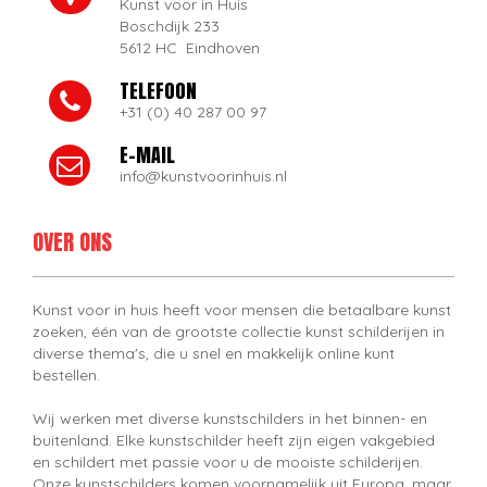
Kunst voor in Huis
Boschdijk 233
5612 HC Eindhoven
TELEFOON
+31 (0) 40 287 00 97
E-MAIL
info@kunstvoorinhuis.nl
OVER ONS
Kunst voor in huis heeft voor mensen die betaalbare kunst
zoeken, één van de grootste collectie kunst schilderijen in
diverse thema's, die u snel en makkelijk online kunt
bestellen.
Wij werken met diverse kunstschilders in het binnen- en
buitenland. Elke kunstschilder heeft zijn eigen vakgebied
en schildert met passie voor u de mooiste schilderijen.
Onze kunstschilders komen voornamelijk uit Europa, maar