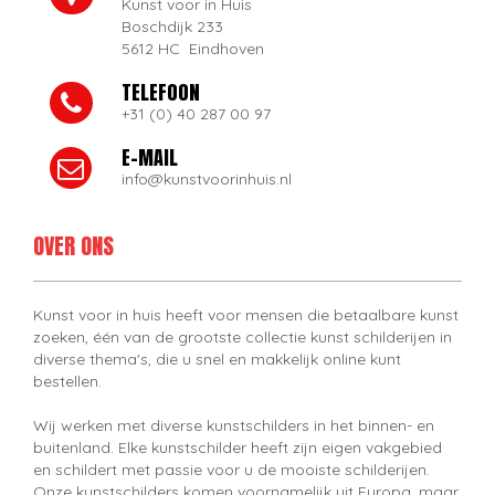
Kunst voor in Huis
Boschdijk 233
5612 HC Eindhoven
TELEFOON
+31 (0) 40 287 00 97
E-MAIL
info@kunstvoorinhuis.nl
OVER ONS
Kunst voor in huis heeft voor mensen die betaalbare kunst
zoeken, één van de grootste collectie kunst schilderijen in
diverse thema's, die u snel en makkelijk online kunt
bestellen.
Wij werken met diverse kunstschilders in het binnen- en
buitenland. Elke kunstschilder heeft zijn eigen vakgebied
en schildert met passie voor u de mooiste schilderijen.
Onze kunstschilders komen voornamelijk uit Europa, maar