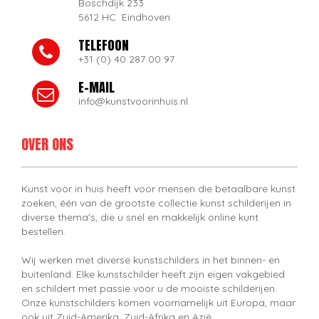
Boschdijk 233
5612 HC Eindhoven
TELEFOON
+31 (0) 40 287 00 97
E-MAIL
info@kunstvoorinhuis.nl
OVER ONS
Kunst voor in huis heeft voor mensen die betaalbare kunst
zoeken, één van de grootste collectie kunst schilderijen in
diverse thema's, die u snel en makkelijk online kunt
bestellen.
Wij werken met diverse kunstschilders in het binnen- en
buitenland. Elke kunstschilder heeft zijn eigen vakgebied
en schildert met passie voor u de mooiste schilderijen.
Onze kunstschilders komen voornamelijk uit Europa, maar
ook uit Zuid-Amerika, Zuid-Afrika en Azië.