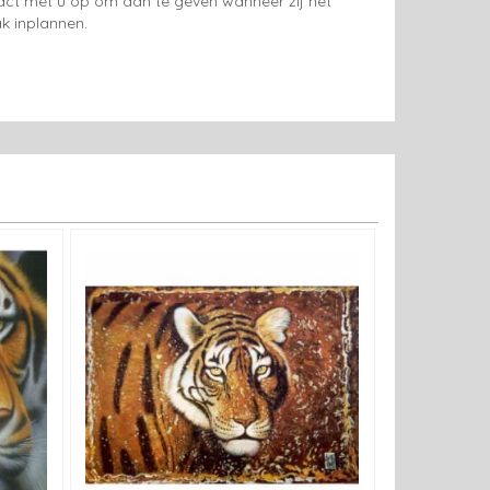
tact met u op om aan te geven wanneer zij het
k inplannen.