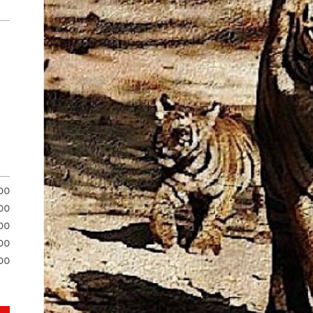
.00
00
00
00
00