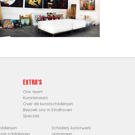
EXTRA'S
Ons team
Kunstenaars
Over de kunstschilderijen
Bezoek ons in Eindhoven
Specials
ilderijen
Schilderij kunstwerk
oie schilderijen
ophangen