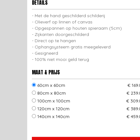
DETAILS
Met de hand geschilderd schilderij
Olieverf op linnen of canvas
Opgespannen op houten spieraam (5cm)
Zijkanten doorgeschilderd
Direct op te hangen
Ophangsysteem gratis meegeleverd
Gesigneerd
100% niet mooi geld terug
MAAT & PRIJS
60cm x 60cm
€ 169
80cm x 80cm
€ 239.
100cm x 100cm
€ 309.
120cm x 120cm
€ 389.
140cm x 140cm
€ 459.