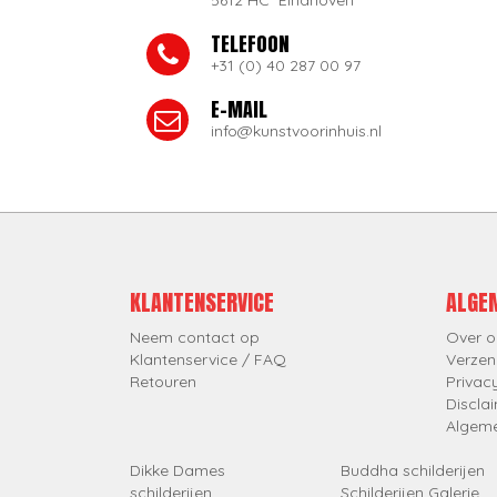
5612 HC Eindhoven
TELEFOON
+31 (0) 40 287 00 97
E-MAIL
info@kunstvoorinhuis.nl
KLANTENSERVICE
ALGE
Neem contact op
Over o
Klantenservice / FAQ
Verzen
Retouren
Privac
Discla
Algem
Dikke Dames
Buddha schilderijen
schilderijen
Schilderijen Galerie