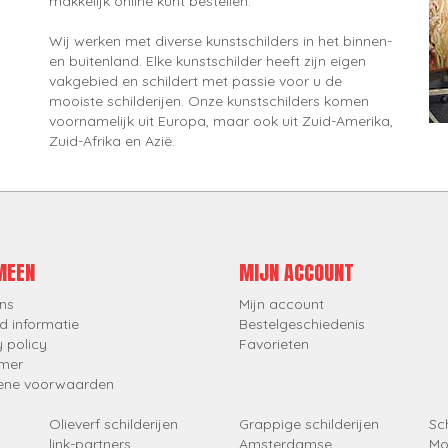
makkelijk online kunt bestellen.
Wij werken met diverse kunstschilders in het binnen-
en buitenland. Elke kunstschilder heeft zijn eigen
vakgebied en schildert met passie voor u de
mooiste schilderijen. Onze kunstschilders komen
voornamelijk uit Europa, maar ook uit Zuid-Amerika,
Zuid-Afrika en Azië.
MEEN
MIJN ACCOUNT
ns
Mijn account
d informatie
Bestelgeschiedenis
y policy
Favorieten
imer
ene voorwaarden
Olieverf schilderijen
Grappige schilderijen
Sch
link-partners
Amsterdamse
Mo