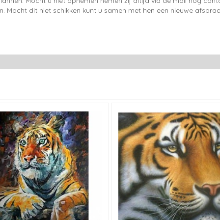
lannen. Mocht u niet opnemen nemen zij altijd via de mail nog con
en. Mocht dit niet schikken kunt u samen met hen een nieuwe afspraa