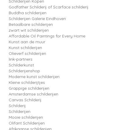
Schilderijen Kopen
Godfather Schilderij of Scarface schilderij
Buddha schilderijen
Schilderijen Galerie Eindhoven
Betaalbare schilderijen
zwart wit schilderijen
Affordable Oil Paintings for Every Home
Kunst aan de muur
Kunst schilderijen
Olieverf schilderijen
link-partners
Schilderkunst
Schilderijenshop
Moderne kunst schilderijen
Kleine schilderijtjes
Grappige schilderijen
Amsterdamse schilderijen
Canvas Schilderij
Schilderij
Schilderijen
Mooie schilderijen
Olifant Schilderijen
Afrikaanse schilderijen