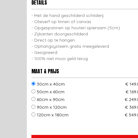
DETAILS
Met de hand geschilderd schilderij
Olieverf op linnen of canvas
Opgespannen op houten spieraam (5cm)
Zijkanten doorgeschilderd
Direct op te hangen
Ophangsysteem gratis meegeleverd
Gesigneerd
100% niet mooi geld terug
MAAT & PRIJS
30cm x 40cm
€ 149
50cm x 60cm
€ 169
60cm x 90cm
€ 249.
90cm x 120cm
€ 369.
120cm x 180cm
€ 549.