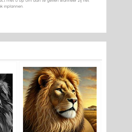
tact met u op om aan te geven wanneer zij het
k inplannen.