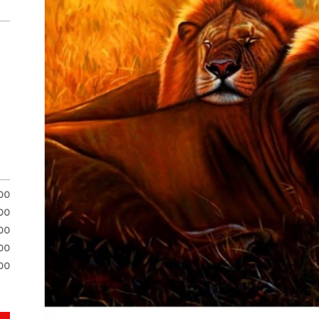
.00
.00
00
00
00