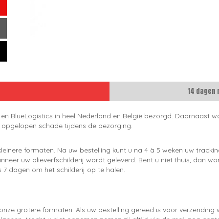
14 dagen 
 en BlueLogistics in heel Nederland en België bezorgd. Daarnaast wo
e opgelopen schade tijdens de bezorging.
leinere formaten. Na uw bestelling kunt u na 4 à 5 weken uw trackin
neer uw olieverfschilderij wordt geleverd. Bent u niet thuis, dan wo
 7 dagen om het schilderij op te halen.
onze grotere formaten. Als uw bestelling gereed is voor verzendin