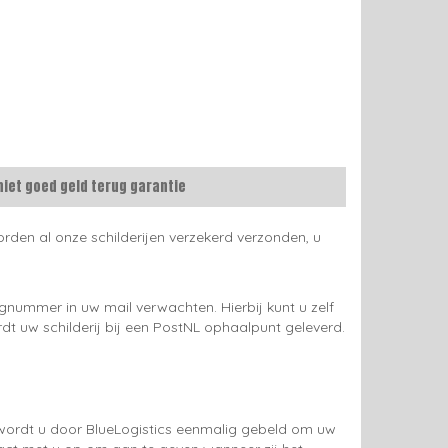
niet goed geld terug garantie
rden al onze schilderijen verzekerd verzonden, u
gnummer in uw mail verwachten. Hierbij kunt u zelf
rdt uw schilderij bij een PostNL ophaalpunt geleverd.
g wordt u door BlueLogistics eenmalig gebeld om uw