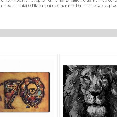
lannen. Mocht u niet opnemen nemen zij altijd via de mail nog con
en. Mocht dit niet schikken kunt u samen met hen een nieuwe afspraa