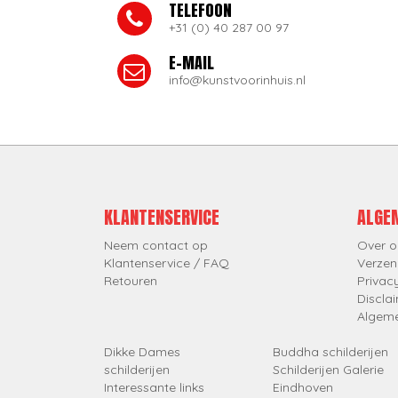
TELEFOON
+31 (0) 40 287 00 97
E-MAIL
info@kunstvoorinhuis.nl
KLANTENSERVICE
ALGE
Neem contact op
Over o
Klantenservice / FAQ
Verzen
Retouren
Privac
Discla
Algem
Dikke Dames
Buddha schilderijen
schilderijen
Schilderijen Galerie
Interessante links
Eindhoven