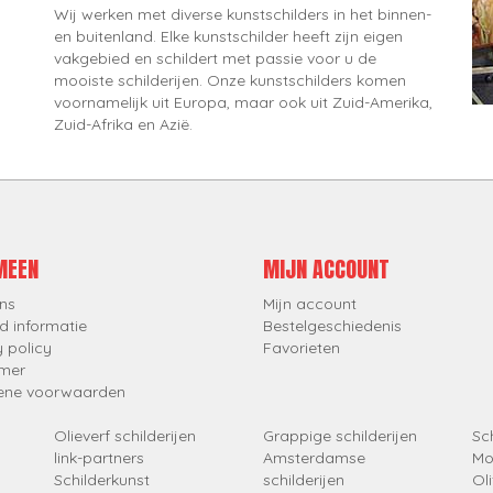
Wij werken met diverse kunstschilders in het binnen-
en buitenland. Elke kunstschilder heeft zijn eigen
vakgebied en schildert met passie voor u de
mooiste schilderijen. Onze kunstschilders komen
voornamelijk uit Europa, maar ook uit Zuid-Amerika,
Zuid-Afrika en Azië.
MEEN
MIJN ACCOUNT
ns
Mijn account
d informatie
Bestelgeschiedenis
y policy
Favorieten
imer
ene voorwaarden
Olieverf schilderijen
Grappige schilderijen
Sch
link-partners
Amsterdamse
Mo
Schilderkunst
schilderijen
Oli