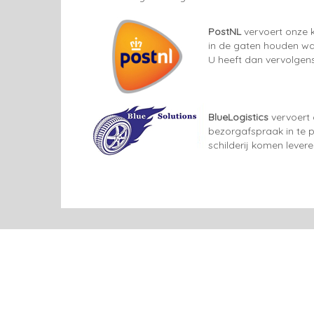
PostNL
vervoert onze k
in de gaten houden wan
U heeft dan vervolgens
BlueLogistics
vervoert 
bezorgafspraak in te p
schilderij komen lever