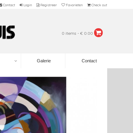
Contact
Login
Registreer
Favorieten
Check out
0 items - € 0.00
Galerie
Contact