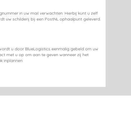
gnummer in uw mail verwachten. Hierbij kunt u zelf
rdt uw schilderij bij een PostNL ophaalpunt geleverd.
g wordt u door BlueLogistics eenmalig gebeld om uw
tact met u op om aan te geven wanneer zij het
k inplannen.