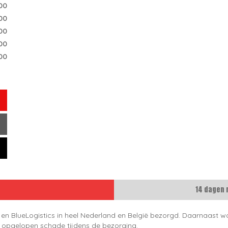
.00
.00
00
00
00
14 dagen 
 en BlueLogistics in heel Nederland en België bezorgd. Daarnaast wo
e opgelopen schade tijdens de bezorging.