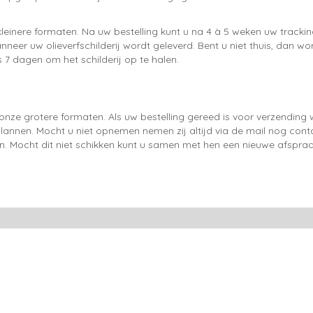
leinere formaten. Na uw bestelling kunt u na 4 à 5 weken uw trackin
neer uw olieverfschilderij wordt geleverd. Bent u niet thuis, dan wo
 7 dagen om het schilderij op te halen.
onze grotere formaten. Als uw bestelling gereed is voor verzendin
lannen. Mocht u niet opnemen nemen zij altijd via de mail nog con
en. Mocht dit niet schikken kunt u samen met hen een nieuwe afspraa