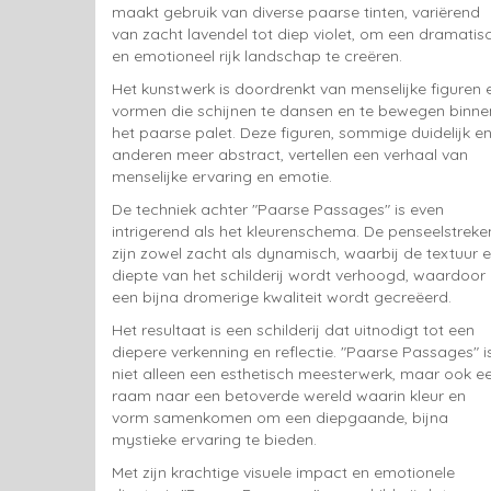
maakt gebruik van diverse paarse tinten, variërend
van zacht lavendel tot diep violet, om een dramatis
en emotioneel rijk landschap te creëren.
Het kunstwerk is doordrenkt van menselijke figuren 
vormen die schijnen te dansen en te bewegen binne
het paarse palet. Deze figuren, sommige duidelijk e
anderen meer abstract, vertellen een verhaal van
menselijke ervaring en emotie.
De techniek achter "Paarse Passages" is even
intrigerend als het kleurenschema. De penseelstreke
zijn zowel zacht als dynamisch, waarbij de textuur 
diepte van het schilderij wordt verhoogd, waardoor
een bijna dromerige kwaliteit wordt gecreëerd.
Het resultaat is een schilderij dat uitnodigt tot een
diepere verkenning en reflectie. "Paarse Passages" i
niet alleen een esthetisch meesterwerk, maar ook e
raam naar een betoverde wereld waarin kleur en
vorm samenkomen om een diepgaande, bijna
mystieke ervaring te bieden.
Met zijn krachtige visuele impact en emotionele