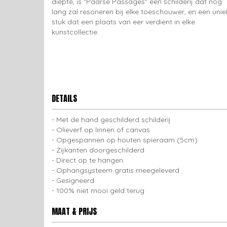
diepte, is "Paarse Passages" een schilderij dat nog
lang zal resoneren bij elke toeschouwer, en een unie
stuk dat een plaats van eer verdient in elke
kunstcollectie.
DETAILS
Met de hand geschilderd schilderij
Olieverf op linnen of canvas
Opgespannen op houten spieraam (5cm)
Zijkanten doorgeschilderd
Direct op te hangen
Ophangsysteem gratis meegeleverd
Gesigneerd
100% niet mooi geld terug
MAAT & PRIJS