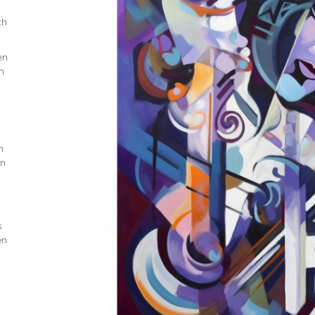
ch
en
n
n
n
en
s
en