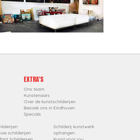
EXTRA'S
Ons team
Kunstenaars
Over de kunstschilderijen
Bezoek ons in Eindhoven
Specials
ilderijen
Schilderij kunstwerk
oie schilderijen
ophangen
fant Schilderijen
Kunst voor jou