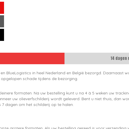
14 dagen 
 en BlueLogistics in heel Nederland en België bezorgd. Daarnaast wo
e opgelopen schade tijdens de bezorging.
leinere formaten. Na uw bestelling kunt u na 4 à 5 weken uw trackin
neer uw olieverfschilderij wordt geleverd. Bent u niet thuis, dan wo
 7 dagen om het schilderij op te halen.
onze grotere formaten. Als uw bestelling gereed is voor verzendin