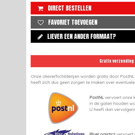
DIRECT BESTELLEN
FAVORIET TOEVOEGEN
LIEVER EEN ANDER FORMAAT?
Gratis verzending
Onze olieverfschilderijen worden gratis door PostNL
heeft zich dus geen zorgen te maken over eventuel
PostNL
vervoert onze k
in de gaten houden wan
U heeft dan vervolgens
BlueLogistics
vervoert 