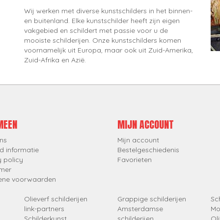
Wij werken met diverse kunstschilders in het binnen-
en buitenland. Elke kunstschilder heeft zijn eigen
vakgebied en schildert met passie voor u de
mooiste schilderijen. Onze kunstschilders komen
voornamelijk uit Europa, maar ook uit Zuid-Amerika,
Zuid-Afrika en Azië.
MEEN
MIJN ACCOUNT
ns
Mijn account
d informatie
Bestelgeschiedenis
y policy
Favorieten
imer
ene voorwaarden
Olieverf schilderijen
Grappige schilderijen
Sch
link-partners
Amsterdamse
Mo
Schilderkunst
schilderijen
Oli