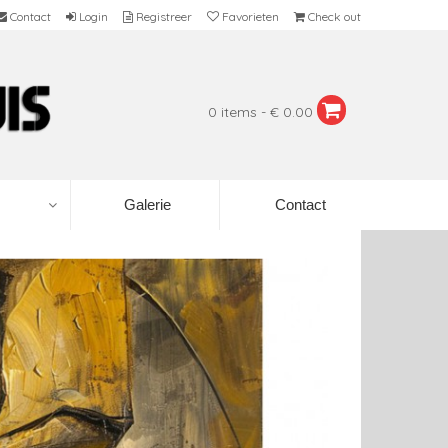
Contact
Login
Registreer
Favorieten
Check out
0 items - € 0.00
Galerie
Contact