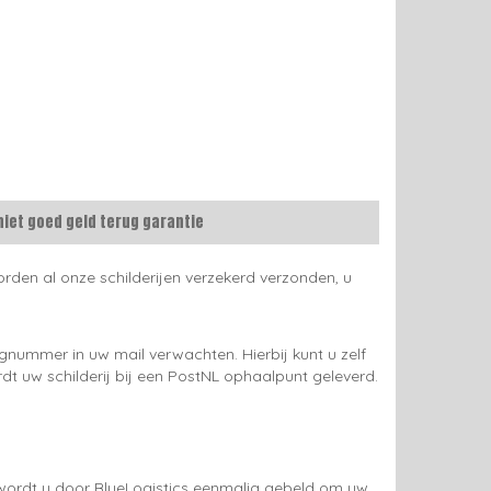
niet goed geld terug garantie
rden al onze schilderijen verzekerd verzonden, u
gnummer in uw mail verwachten. Hierbij kunt u zelf
rdt uw schilderij bij een PostNL ophaalpunt geleverd.
g wordt u door BlueLogistics eenmalig gebeld om uw