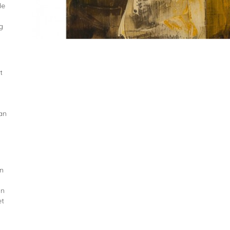
de
g
t
an
en
j
an
et