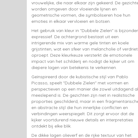
vrouwelijke, die naar elkaar zijn gekeerd. De gezicht
worden omgeven door vloeiende lijnen en
geometrische vormen, die symboliseren hoe hun
emoties in elkaar vervloeien en botsen.
Het gebruik van kleur in "Dubbele Zielen" is bijzonder
expressief. De achtergrond bestaat uit een
intrigerende mix van warme gele tinten en koele
grijstinten, wat een sfeer van melancholie of verdriet
oproept. Deze kleurkeuze versterkt de emotionele
impact van het schilderij en nodigt de kijker uit om
diepere lagen van betekenis te verkennen.
Geïnspireerd door de kubistische stijl van Pablo
Picasso, speelt "Dubbele Zielen" met vormen en
perspectieven op een manier die zowel uitdagend a
meeslepend is. De gezichten zijn niet in realistische
proporties geschilderd, maar in een fragmentarisch
en abstracte stijl die hun innerlijke conflicten en
verbindingen weerspiegelt. Dit zorgt ervoor dat de
kijker voortdurend nieuwe details en interpretaties
ontdekt bij elke blik.
De dikke lagen olieverf en de rijke textuur van het