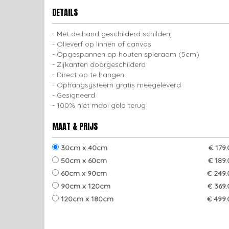
DETAILS
Met de hand geschilderd schilderij
Olieverf op linnen of canvas
Opgespannen op houten spieraam (5cm)
Zijkanten doorgeschilderd
Direct op te hangen
Ophangsysteem gratis meegeleverd
Gesigneerd
100% niet mooi geld terug
MAAT & PRIJS
30cm x 40cm
€ 179
50cm x 60cm
€ 189
60cm x 90cm
€ 249.
90cm x 120cm
€ 369.
120cm x 180cm
€ 499.