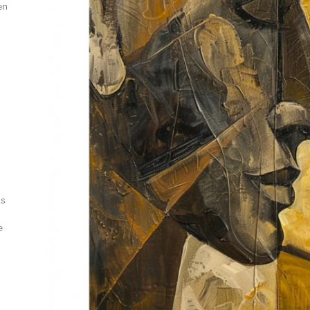
en
ls
e