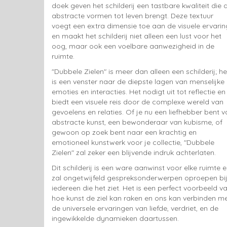
doek geven het schilderij een tastbare kwaliteit die 
abstracte vormen tot leven brengt. Deze textuur
voegt een extra dimensie toe aan de visuele ervarin
en maakt het schilderij niet alleen een lust voor het
oog, maar ook een voelbare aanwezigheid in de
ruimte.
"Dubbele Zielen" is meer dan alleen een schilderij; he
is een venster naar de diepste lagen van menselijke
emoties en interacties. Het nodigt uit tot reflectie en
biedt een visuele reis door de complexe wereld van
gevoelens en relaties. Of je nu een liefhebber bent v
abstracte kunst, een bewonderaar van kubisme, of
gewoon op zoek bent naar een krachtig en
emotioneel kunstwerk voor je collectie, "Dubbele
Zielen" zal zeker een blijvende indruk achterlaten.
Dit schilderij is een ware aanwinst voor elke ruimte 
zal ongetwijfeld gespreksonderwerpen oproepen bi
iedereen die het ziet. Het is een perfect voorbeeld v
hoe kunst de ziel kan raken en ons kan verbinden m
de universele ervaringen van liefde, verdriet, en de
ingewikkelde dynamieken daartussen.