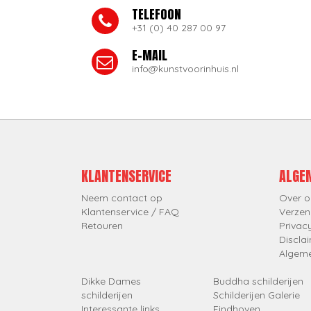
TELEFOON
+31 (0) 40 287 00 97
E-MAIL
info@kunstvoorinhuis.nl
KLANTENSERVICE
ALGE
Neem contact op
Over o
Klantenservice / FAQ
Verzen
Retouren
Privac
Discla
Algem
Dikke Dames
Buddha schilderijen
schilderijen
Schilderijen Galerie
Interessante links
Eindhoven