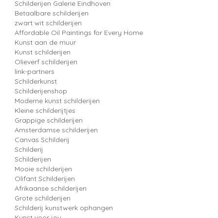
Schilderijen Galerie Eindhoven
Betaalbare schilderijen
zwart wit schilderijen
Affordable Oil Paintings for Every Home
Kunst aan de muur
Kunst schilderijen
Olieverf schilderijen
link-partners
Schilderkunst
Schilderijenshop
Moderne kunst schilderijen
Kleine schilderijtjes
Grappige schilderijen
Amsterdamse schilderijen
Canvas Schilderij
Schilderij
Schilderijen
Mooie schilderijen
Olifant Schilderijen
Afrikaanse schilderijen
Grote schilderijen
Schilderij kunstwerk ophangen
Kunst voor jou