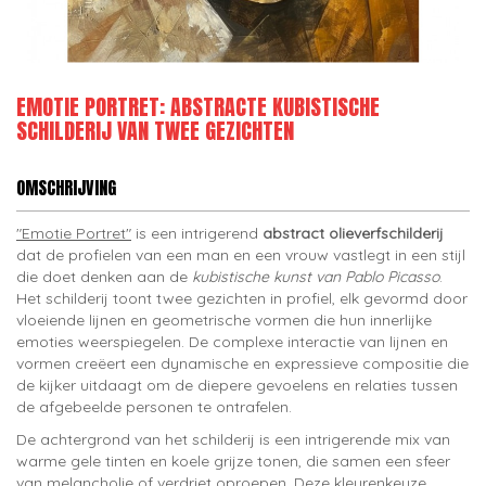
EMOTIE PORTRET: ABSTRACTE KUBISTISCHE
SCHILDERIJ VAN TWEE GEZICHTEN
OMSCHRIJVING
"Emotie Portret"
is een intrigerend
abstract olieverfschilderij
dat de profielen van een man en een vrouw vastlegt in een stijl
die doet denken aan de
kubistische kunst van Pablo Picasso
.
Het schilderij toont twee gezichten in profiel, elk gevormd door
vloeiende lijnen en geometrische vormen die hun innerlijke
emoties weerspiegelen. De complexe interactie van lijnen en
vormen creëert een dynamische en expressieve compositie die
de kijker uitdaagt om de diepere gevoelens en relaties tussen
de afgebeelde personen te ontrafelen.
De achtergrond van het schilderij is een intrigerende mix van
warme gele tinten en koele grijze tonen, die samen een sfeer
van melancholie of verdriet oproepen. Deze kleurenkeuze