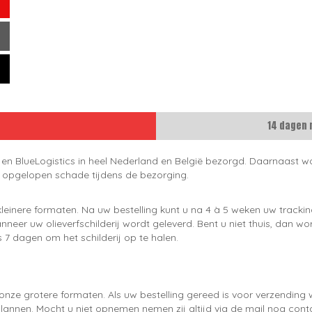
14 dagen 
 en BlueLogistics in heel Nederland en België bezorgd. Daarnaast wo
e opgelopen schade tijdens de bezorging.
leinere formaten. Na uw bestelling kunt u na 4 à 5 weken uw trackin
neer uw olieverfschilderij wordt geleverd. Bent u niet thuis, dan wo
 7 dagen om het schilderij op te halen.
onze grotere formaten. Als uw bestelling gereed is voor verzendin
lannen. Mocht u niet opnemen nemen zij altijd via de mail nog con