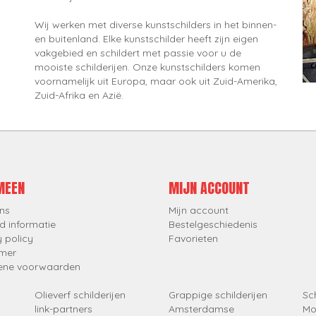
Wij werken met diverse kunstschilders in het binnen-
en buitenland. Elke kunstschilder heeft zijn eigen
vakgebied en schildert met passie voor u de
mooiste schilderijen. Onze kunstschilders komen
voornamelijk uit Europa, maar ook uit Zuid-Amerika,
Zuid-Afrika en Azië.
MEEN
MIJN ACCOUNT
ns
Mijn account
d informatie
Bestelgeschiedenis
y policy
Favorieten
imer
ene voorwaarden
Olieverf schilderijen
Grappige schilderijen
Sch
link-partners
Amsterdamse
Mo