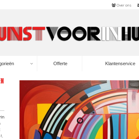
Over ons
gorieën
Offerte
Klantenservice
ÉN
rin
n
t
t,