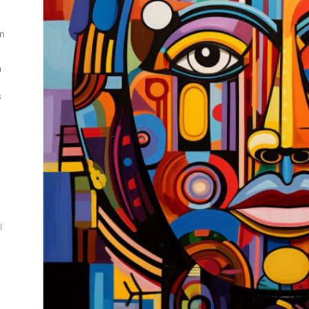
en
n
s
l