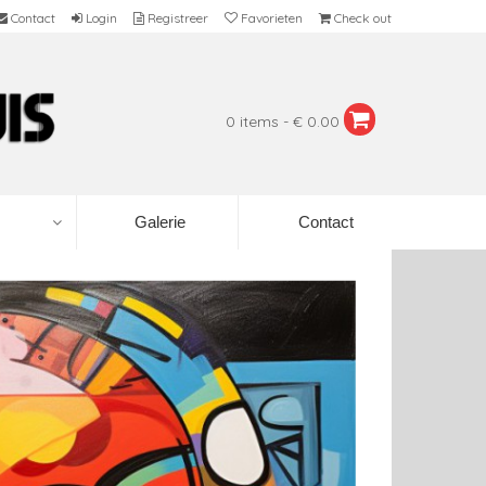
Contact
Login
Registreer
Favorieten
Check out
0 items - € 0.00
Galerie
Contact