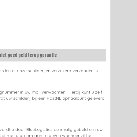
niet goed geld terug garantie
rden al onze schilderijen verzekerd verzonden, u
gnummer in uw mail verwachten. Hierbij kunt u zelf
rdt uw schilderij bij een PostNL ophaalpunt geleverd.
g wordt u door BlueLogistics eenmalig gebeld om uw
tact met u op om aan te geven wanneer zij het