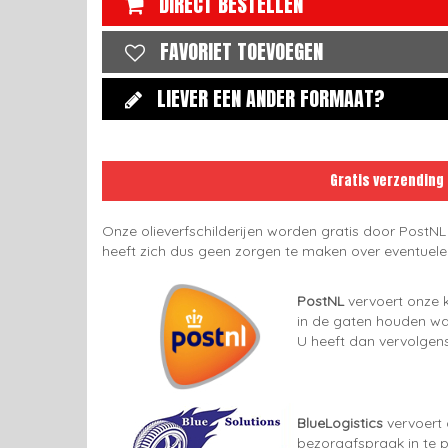
DIRECT BESTELLEN
FAVORIET TOEVOEGEN
LIEVER EEN ANDER FORMAAT?
Gratis verzending
Onze olieverfschilderijen worden gratis door PostNL
heeft zich dus geen zorgen te maken over eventuel
PostNL
vervoert onze k
in de gaten houden wan
U heeft dan vervolgens
BlueLogistics
vervoert 
bezorgafspraak in te p