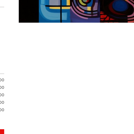
.00
00
00
00
00