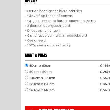
DETAILS
Met de hand geschilderd schilderij
Olieverf op linnen of canvas
Opgespannen op houten spieraam (5cm)
Zijkanten doorgeschilderd
Direct op te hangen
Ophangsysteem gratis meegeleverd
Gesigneerd
100% niet mooi geld terug
MAAT & PRIJS
60cm x 60cm
€ 199
80cm x 80cm
€ 269.
100cm x 100cm
€ 369.
120cm x 120cm
€ 469.
140cm x 140cm
€ 569.