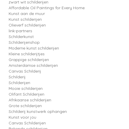
zwart wit schilderijen
Affordable Oil Paintings for Every Home
Kunst aan de muur
Kunst schilderijen
Olieverf schilderijen
link-partners
Schilderkunst
Schilderijenshop
Moderne kunst schilderijen
Kleine schilderijtjes
Grappige schilderijen
Amsterdamse schilderijen
Canvas Schilderij
Schilderij
Schilderijen
Mooie schilderijen
Olifant Schilderijen
Afrikaanse schilderijen
Grote schilderijen
Schilderij kunstwerk ophangen
Kunst voor jou
Canvas Schilderijen
Bekende schilderijen