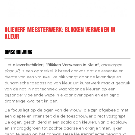
OLIEVERF MEESTERWERK: BLIKKEN VERWEVEN IN
KLEUR
OMSCHRIJVING
Het
olieverfschilderij "Blikken Verweven in Kleur"
,
ontworpen
door JP
, is een opmerkelijk breed canvas dat de essentie en
diepte van een vrouwelijke blik vangt door de levendige en
dynamische toepassing van kleur. Dit kunstwerk maakt gebruik
van de nat-in-nat techniek, waardoor de kleuren op een
bijzonder vloeiende wijze in elkaar overlopen en een bijna
dromerige kwaliteit krijgen.
De focus ligt op de ogen van de vrouw, die zijn afgebeeld met
een diepte en intensiteit die de toeschouwer direct vastgrijpt.
De ogen, geschilderd in een scala aan kleuren, van diepblauw
en smaragdgroen tot zachte paarse en oranje tinten, lijken
bijna te leven op het canvas. Deze kleurenreflectie benadrukt