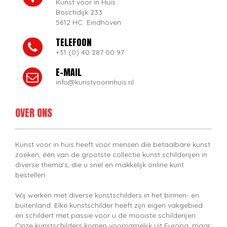
Kunst voor in Huis
Boschdijk 233
5612 HC Eindhoven
TELEFOON
+31 (0) 40 287 00 97
E-MAIL
info@kunstvoorinhuis.nl
OVER ONS
Kunst voor in huis heeft voor mensen die betaalbare kunst
zoeken, één van de grootste collectie kunst schilderijen in
diverse thema's, die u snel en makkelijk online kunt
bestellen.
Wij werken met diverse kunstschilders in het binnen- en
buitenland. Elke kunstschilder heeft zijn eigen vakgebied
en schildert met passie voor u de mooiste schilderijen.
Onze kunstschilders komen voornamelijk uit Europa, maar