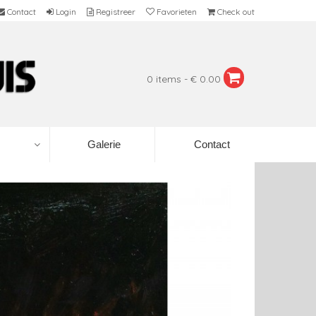
Contact
Login
Registreer
Favorieten
Check out
0 items - € 0.00
Galerie
Contact