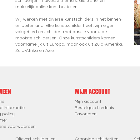
schilderijen in diverse thema's, die u snel en
makkelijk online kunt bestellen.
Wij werken met diverse kunstschilders in het binnen-
en buitenland. Elke kunstschilder heeft zijn eigen
vakgebied en schildert met passie voor u de
mooiste schilderijen. Onze kunstschilders komen
voornamelijk uit Europa, maar ook uit Zuid-Amerika,
Zuid-Afrika en Azië.
MEEN
MIJN ACCOUNT
ns
Mijn account
d informatie
Bestelgeschiedenis
y policy
Favorieten
imer
ene voorwaarden
Olieverf schilderijen
Grappige schilderijen
Sch