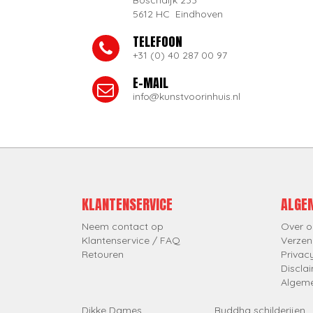
Boschdijk 233
5612 HC Eindhoven
TELEFOON
+31 (0) 40 287 00 97
E-MAIL
info@kunstvoorinhuis.nl
KLANTENSERVICE
ALGE
Neem contact op
Over o
Klantenservice / FAQ
Verzen
Retouren
Privac
Discla
Algem
Dikke Dames
Buddha schilderijen