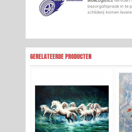
BlueLogistics
vervoert 
bezorgafspraak in te p
schilderij komen lever
GERELATEERDE PRODUCTEN