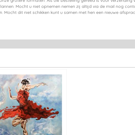
onze grotere formaten. Als uw bestelling gereed is voor verzendin
lannen. Mocht u niet opnemen nemen zij altijd via de mail nog con
en. Mocht dit niet schikken kunt u samen met hen een nieuwe afspraa