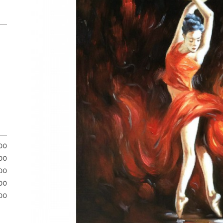
.00
.00
00
00
00