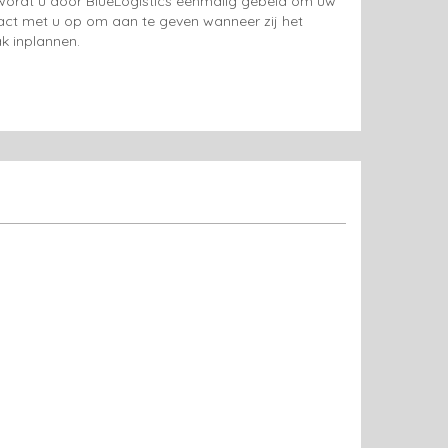
g wordt u door BlueLogistics eenmalig gebeld om uw
tact met u op om aan te geven wanneer zij het
k inplannen.