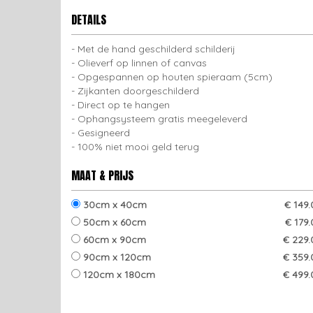
DETAILS
Met de hand geschilderd schilderij
Olieverf op linnen of canvas
Opgespannen op houten spieraam (5cm)
Zijkanten doorgeschilderd
Direct op te hangen
Ophangsysteem gratis meegeleverd
Gesigneerd
100% niet mooi geld terug
MAAT & PRIJS
30cm x 40cm
€ 149
50cm x 60cm
€ 179
60cm x 90cm
€ 229.
90cm x 120cm
€ 359.
120cm x 180cm
€ 499.