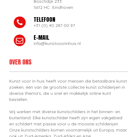
Boschdijk 233
5612 HC Eindhoven
TELEFOON
+31 (0) 40 287 00 97
E-MAIL
info@kunstvoorinhuis.nl
OVER ONS
Kunst voor in huis heeft voor mensen die betaalbare kunst
zoeken, één van de grootste collectie kunst schilderijen in
diverse thema's, die u snel en makkelijk online kunt
bestellen.
Wij werken met diverse kunstschilders in het binnen- en
buitenland. Elke kunstschilder heeft zijn eigen vakgebied
en schildert met passie voor u de mooiste schilderijen.
Onze kunstschilders komen voornamelijk uit Europa, maar
ook uit Zuid-Amerika, Zuid-Afrika en Azië.