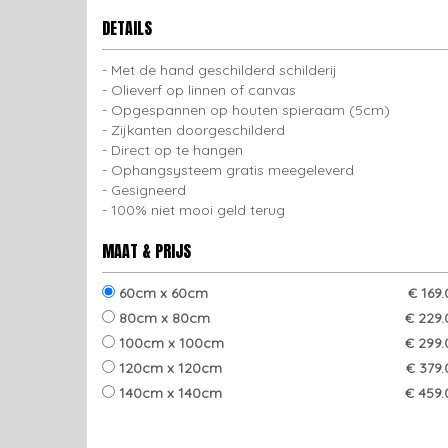
DETAILS
Met de hand geschilderd schilderij
Olieverf op linnen of canvas
Opgespannen op houten spieraam (5cm)
Zijkanten doorgeschilderd
Direct op te hangen
Ophangsysteem gratis meegeleverd
Gesigneerd
100% niet mooi geld terug
MAAT & PRIJS
60cm x 60cm
€ 169
80cm x 80cm
€ 229.
100cm x 100cm
€ 299.
120cm x 120cm
€ 379.
140cm x 140cm
€ 459.