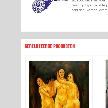
BlueLogistics
vervoert 
bezorgafspraak in te p
schilderij komen lever
GERELATEERDE PRODUCTEN