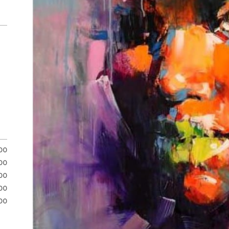
.00
00
00
00
00