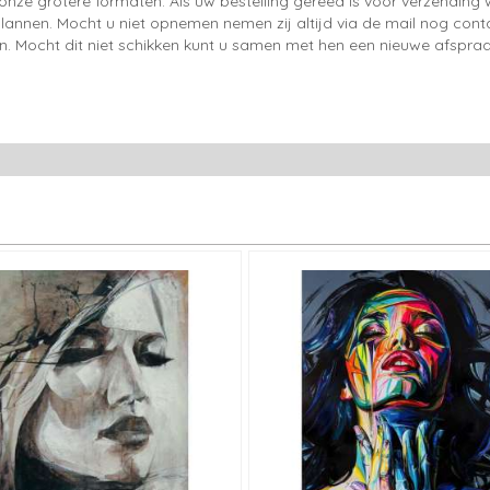
onze grotere formaten. Als uw bestelling gereed is voor verzendin
lannen. Mocht u niet opnemen nemen zij altijd via de mail nog con
en. Mocht dit niet schikken kunt u samen met hen een nieuwe afspraa