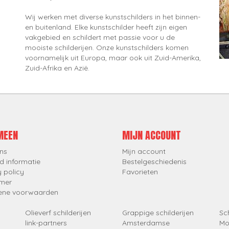
Wij werken met diverse kunstschilders in het binnen-
en buitenland. Elke kunstschilder heeft zijn eigen
vakgebied en schildert met passie voor u de
mooiste schilderijen. Onze kunstschilders komen
voornamelijk uit Europa, maar ook uit Zuid-Amerika,
Zuid-Afrika en Azië.
MEEN
MIJN ACCOUNT
ns
Mijn account
d informatie
Bestelgeschiedenis
y policy
Favorieten
imer
ene voorwaarden
Olieverf schilderijen
Grappige schilderijen
Sch
link-partners
Amsterdamse
Mo