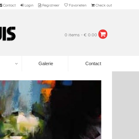
Contact
Login
Registreer
Favorieten
Check out
0 items - € 0.00
Galerie
Contact