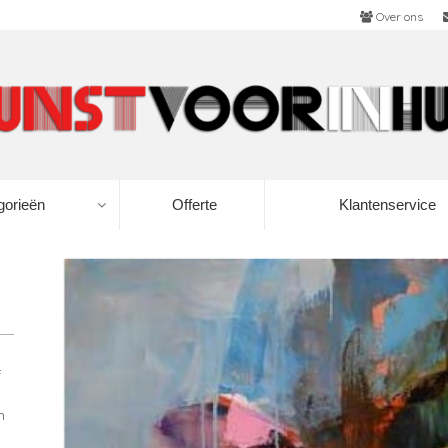
Over ons
gorieën
Offerte
Klantenservice
f
n