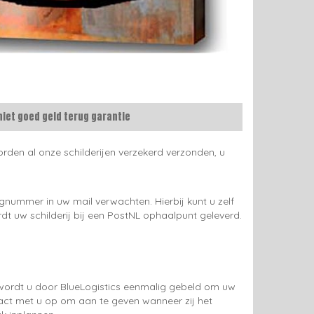
niet goed geld terug garantie
rden al onze schilderijen verzekerd verzonden, u
gnummer in uw mail verwachten. Hierbij kunt u zelf
rdt uw schilderij bij een PostNL ophaalpunt geleverd.
g wordt u door BlueLogistics eenmalig gebeld om uw
tact met u op om aan te geven wanneer zij het