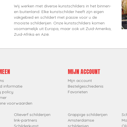
Wij werken met diverse kunstschilders in het binnen-
en buitenland. Elke kunstschilder heeft zijn eigen
vakgebied en schildert met passie voor u de
mooiste schilderijen. Onze kunstschilders komen
voornamelijk uit Europa, maar ook uit Zuid-Amerika,
Zuid-Afrika en Azië.
MEEN
MIJN ACCOUNT
ns
Mijn account
d informatie
Bestelgeschiedenis
y policy
Favorieten
imer
ene voorwaarden
Olieverf schilderijen
Grappige schilderijen
Sch
link-partners
Amsterdamse
Mo
Schilderkunst
schilderijen
Oli