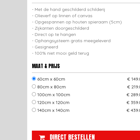
Met de hand geschilderd schilderij
Olieverf op linnen of canvas
Opgespannen op houten spieraam (5cm)
Zijkanten doorgeschilderd
Direct op te hangen
Ophangsysteem gratis meegeleverd
Gesigneerd
100% niet mooi geld terug
MAAT & PRIJS
60cm x 60cm
€ 149
80cm x 80cm
€ 219
100cm x 100cm
€ 289.
120cm x 120cm
€ 359.
140cm x 140cm
€ 439.
DIRECT BESTELLEN