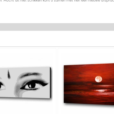
en. Mocht dit niet schikken kunt u samen met hen een nieuwe afspraa