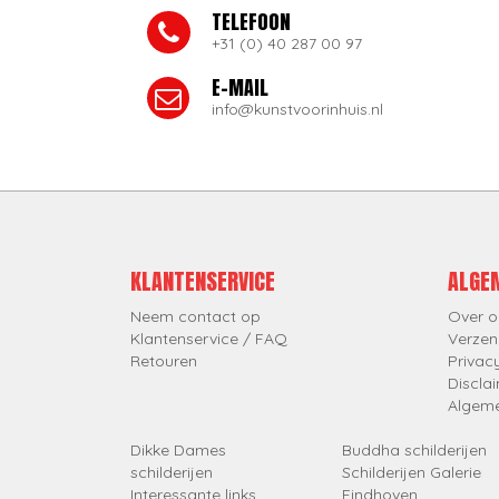
TELEFOON
+31 (0) 40 287 00 97
E-MAIL
info@kunstvoorinhuis.nl
KLANTENSERVICE
ALGE
Neem contact op
Over o
Klantenservice / FAQ
Verzen
Retouren
Privac
Discla
Algem
Dikke Dames
Buddha schilderijen
schilderijen
Schilderijen Galerie
Interessante links
Eindhoven