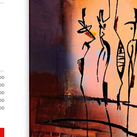
.00
.00
00
00
00