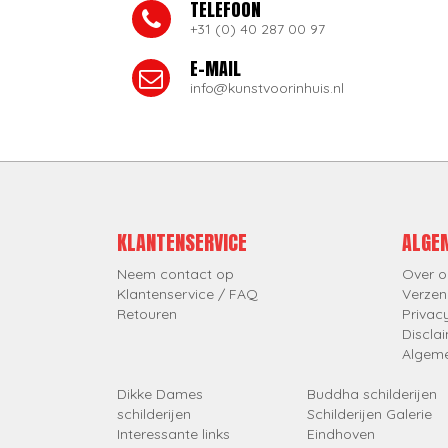
TELEFOON
+31 (0) 40 287 00 97
E-MAIL
info@kunstvoorinhuis.nl
KLANTENSERVICE
ALGE
Neem contact op
Over o
Klantenservice / FAQ
Verzen
Retouren
Privac
Discla
Algem
Dikke Dames
Buddha schilderijen
schilderijen
Schilderijen Galerie
Interessante links
Eindhoven