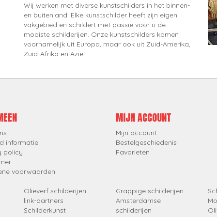
Wij werken met diverse kunstschilders in het binnen-
en buitenland. Elke kunstschilder heeft zijn eigen
vakgebied en schildert met passie voor u de
mooiste schilderijen. Onze kunstschilders komen
voornamelijk uit Europa, maar ook uit Zuid-Amerika,
Zuid-Afrika en Azië.
MEEN
MIJN ACCOUNT
ns
Mijn account
d informatie
Bestelgeschiedenis
y policy
Favorieten
imer
ene voorwaarden
Olieverf schilderijen
Grappige schilderijen
Sch
link-partners
Amsterdamse
Mo
Schilderkunst
schilderijen
Oli