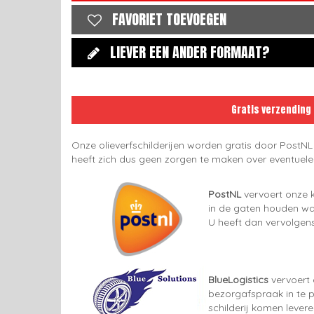
FAVORIET TOEVOEGEN
LIEVER EEN ANDER FORMAAT?
Gratis verzending
Onze olieverfschilderijen worden gratis door PostNL
heeft zich dus geen zorgen te maken over eventuel
PostNL
vervoert onze k
in de gaten houden wan
U heeft dan vervolgens
BlueLogistics
vervoert 
bezorgafspraak in te p
schilderij komen lever