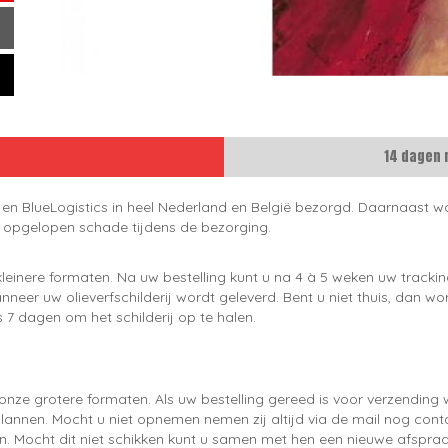
14 dagen 
 en BlueLogistics in heel Nederland en België bezorgd. Daarnaast wo
e opgelopen schade tijdens de bezorging.
leinere formaten. Na uw bestelling kunt u na 4 à 5 weken uw trackin
neer uw olieverfschilderij wordt geleverd. Bent u niet thuis, dan wo
 7 dagen om het schilderij op te halen.
onze grotere formaten. Als uw bestelling gereed is voor verzendin
lannen. Mocht u niet opnemen nemen zij altijd via de mail nog con
en. Mocht dit niet schikken kunt u samen met hen een nieuwe afspraa