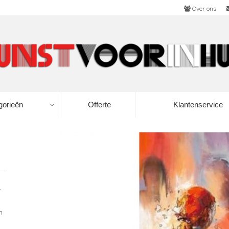
Over ons
gorieën
Offerte
Klantenservice
f
n