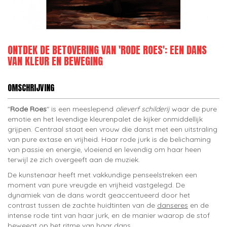
ONTDEK DE BETOVERING VAN 'RODE ROES': EEN DANS
VAN KLEUR EN BEWEGING
OMSCHRIJVING
"
Rode Roes
" is een meeslepend
olieverf schilderij
waar de pure
emotie en het levendige kleurenpalet de kijker onmiddellijk
grijpen. Centraal staat een vrouw die danst met een uitstraling
van pure extase en vrijheid. Haar rode jurk is de belichaming
van passie en energie, vloeiend en levendig om haar heen
terwijl ze zich overgeeft aan de muziek.
De kunstenaar heeft met vakkundige penseelstreken een
moment van pure vreugde en vrijheid vastgelegd. De
dynamiek van de dans wordt geaccentueerd door het
contrast tussen de zachte huidtinten van de
danseres
en de
intense rode tint van haar jurk, en de manier waarop de stof
beweegt op het ritme van haar dans.