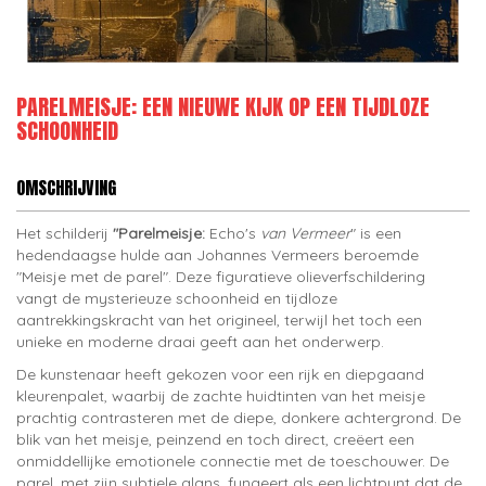
PARELMEISJE: EEN NIEUWE KIJK OP EEN TIJDLOZE
SCHOONHEID
OMSCHRIJVING
Het schilderij
"Parelmeisje:
Echo's
van Vermeer
" is een
hedendaagse hulde aan Johannes Vermeers beroemde
"Meisje met de parel". Deze figuratieve olieverfschildering
vangt de mysterieuze schoonheid en tijdloze
aantrekkingskracht van het origineel, terwijl het toch een
unieke en moderne draai geeft aan het onderwerp.
De kunstenaar heeft gekozen voor een rijk en diepgaand
kleurenpalet, waarbij de zachte huidtinten van het meisje
prachtig contrasteren met de diepe, donkere achtergrond. De
blik van het meisje, peinzend en toch direct, creëert een
onmiddellijke emotionele connectie met de toeschouwer. De
parel, met zijn subtiele glans, fungeert als een lichtpunt dat de