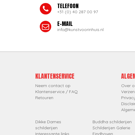
TELEFOON
+31 (0) 40 287 00 97
E-MAIL
info@kunstvoorinhuis.nl
KLANTENSERVICE
ALGE
Neem contact op
Over o
Klantenservice / FAQ
Verzen
Retouren
Privac
Discla
Algem
Dikke Dames
Buddha schilderijen
schilderijen
Schilderijen Galerie
Interessante links
Eindhoven