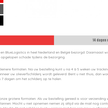
14 dagen 
 en BlueLogistics in heel Nederland en België bezorgd. Daarnaast wo
e opgelopen schade tijdens de bezorging.
leinere formaten. Na uw bestelling kunt u na 4 à 5 weken uw trackin
neer uw olieverfschilderij wordt geleverd. Bent u niet thuis, dan wo
 7 dagen om het schilderij op te halen.
onze grotere formaten. Als uw bestelling gereed is voor verzendin
lannen. Mocht u niet opnemen nemen zij altijd via de mail nog con