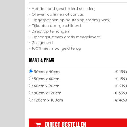
Met de hand geschilderd schilderij
Olieverf op linnen of canvas
Opgespannen op houten spieraam (5cm)
Zijkanten doorgeschilderd
Direct op te hangen
Ophangsysteem gratis meegeleverd
Gesigneerd
100% niet mooi geld terug
MAAT & PRIJS
30cm x 40cm
€ 139
50cm x 60cm
€ 159
60cm x 90cm
€ 219
90cm x 120cm
€ 339.
120cm x 180cm
€ 469.
DIRECT BESTELLEN