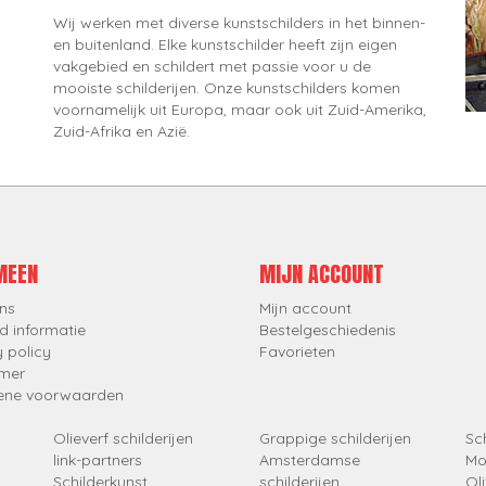
Wij werken met diverse kunstschilders in het binnen-
en buitenland. Elke kunstschilder heeft zijn eigen
vakgebied en schildert met passie voor u de
mooiste schilderijen. Onze kunstschilders komen
voornamelijk uit Europa, maar ook uit Zuid-Amerika,
Zuid-Afrika en Azië.
MEEN
MIJN ACCOUNT
ns
Mijn account
d informatie
Bestelgeschiedenis
y policy
Favorieten
imer
ene voorwaarden
Olieverf schilderijen
Grappige schilderijen
Sch
link-partners
Amsterdamse
Mo
Schilderkunst
schilderijen
Oli