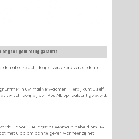
niet goed geld terug garantie
rden al onze schilderijen verzekerd verzonden, u
gnummer in uw mail verwachten. Hierbij kunt u zelf
rdt uw schilderij bij een PostNL ophaalpunt geleverd.
g wordt u door BlueLogistics eenmalig gebeld om uw
tact met u op om aan te geven wanneer zij het