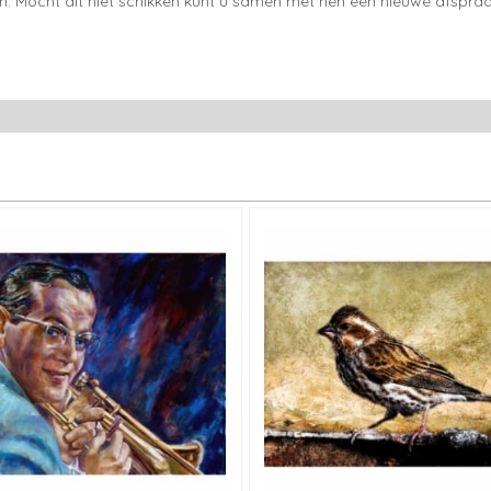
en. Mocht dit niet schikken kunt u samen met hen een nieuwe afspraa