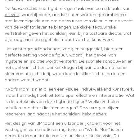
De
kunstschilder
heeft gebruik gemaakt van een rijk palet van
olieverf,
waarbij diepe, aardse tinten worden gecombineerd
met levendige kleuren om de texturen van de huid en de vacht
van de wolf tot leven te brengen. De dikke, textuurrijke
verfstreken geven het schilderij een bijna tastbare diepte, wat
bijdraagt aan de algehele impact van het kunstwerk.
Het achtergrondlandschap, vaag en suggestief, biedt een
perfecte setting voor de figuur, waarbij het gevoel van
mysterie en isolatie wordt versterkt. De subtiele schaduwen en
het spel van licht en donker dragen bij aan de dramatische
sfeer van het schilderij, waardoor de kijker zich bijna in een
andere wereld waant.
"Wolfs Man" is niet alleen een visueel indrukwekkend kunstwerk,
maar het nodigt ook uit tot diepe reflectie en interpretatie. Wat
is de betekenis van deze hybride figuur? Welke verhalen
schuilen er achter die intense ogen? Deze vragen blijven
resoneren lang nadat je het schilderij hebt gezien.
Het design van JP toont een uitzonderlijk talent voor het
vastleggen van emotie en mysterie, en "Wolfs Man" is een
perfecte demonstratie van zijn unieke artistieke visie. Dit