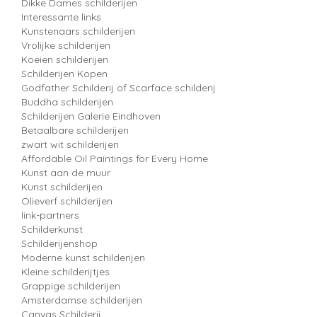
Dikke Dames schilderijen
Interessante links
Kunstenaars schilderijen
Vrolijke schilderijen
Koeien schilderijen
Schilderijen Kopen
Godfather Schilderij of Scarface schilderij
Buddha schilderijen
Schilderijen Galerie Eindhoven
Betaalbare schilderijen
zwart wit schilderijen
Affordable Oil Paintings for Every Home
Kunst aan de muur
Kunst schilderijen
Olieverf schilderijen
link-partners
Schilderkunst
Schilderijenshop
Moderne kunst schilderijen
Kleine schilderijtjes
Grappige schilderijen
Amsterdamse schilderijen
Canvas Schilderij